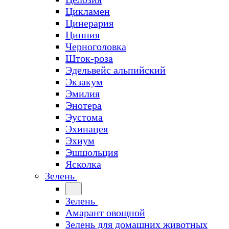
Цикламен
Цинерария
Цинния
Черноголовка
Шток-роза
Эдельвейс альпийский
Экзакум
Эмилия
Энотера
Эустома
Эхинацея
Эхиум
Эшшольция
Ясколка
Зелень
Зелень
Амарант овощной
Зелень для домашних животных