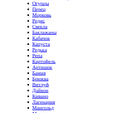
Огурцы
Перец
Морковь
Редис
Свекла
Баклажаны
Кабачок
Капуста
Редька
Репа
Картофель
Артишок
Бамия
Брюква
Витлуф
Дайкон
Кивано
Лагенария
Мангольд