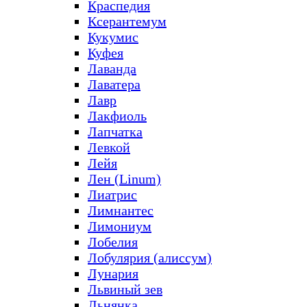
Краспедия
Ксерантемум
Кукумис
Куфея
Лаванда
Лаватера
Лавр
Лакфиоль
Лапчатка
Левкой
Лейя
Лен (Linum)
Лиатрис
Лимнантес
Лимониум
Лобелия
Лобулярия (алиссум)
Лунария
Львиный зев
Льнянка