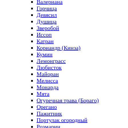
Валериана
Горчица
Девясил
Душица
Зверобой
Иссоп
Катран
Кориандр (Кинза)
Кумин
Лемонграсс
Любисток
Майоран
Мелисса
Монарда
Мята
Огуречная трава (Бораго)
Орегано
Пажитник
Портулак огородный
Розмарин