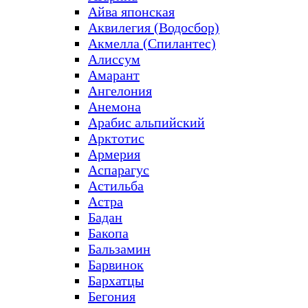
Айва японская
Аквилегия (Водосбор)
Акмелла (Спилантес)
Алиссум
Амарант
Ангелония
Анемона
Арабис альпийский
Арктотис
Армерия
Аспарагус
Астильба
Астра
Бадан
Бакопа
Бальзамин
Барвинок
Бархатцы
Бегония