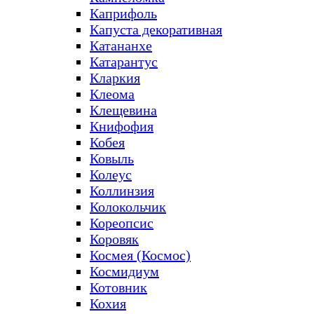
Каприфоль
Капуста декоративная
Катананхе
Катарантус
Кларкия
Клеома
Клещевина
Книфофия
Кобея
Ковыль
Колеус
Коллинзия
Колокольчик
Кореопсис
Коровяк
Космея (Космос)
Космидиум
Котовник
Кохия