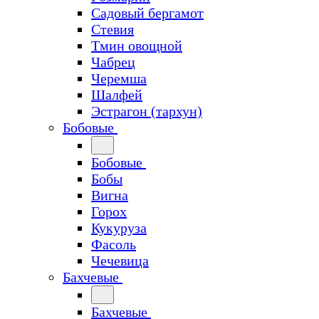
Садовый бергамот
Стевия
Тмин овощной
Чабрец
Черемша
Шалфей
Эстрагон (тархун)
Бобовые
Бобовые
Бобы
Вигна
Горох
Кукуруза
Фасоль
Чечевица
Бахчевые
Бахчевые