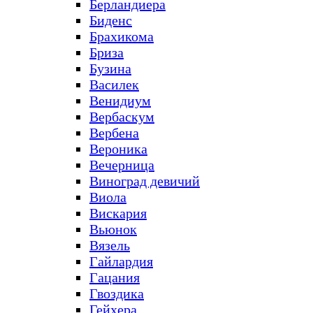
Берландиера
Биденс
Брахикома
Бриза
Бузина
Василек
Венидиум
Вербаскум
Вербена
Вероника
Вечерница
Виноград девичий
Виола
Вискария
Вьюнок
Вязель
Гайлардия
Гацания
Гвоздика
Гейхера