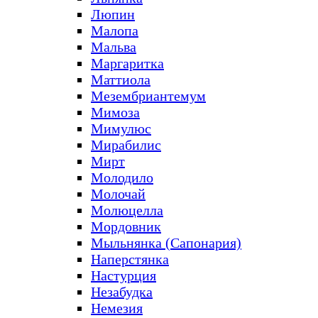
Люпин
Малопа
Мальва
Маргаритка
Маттиола
Мезембриантемум
Мимоза
Мимулюс
Мирабилис
Мирт
Молодило
Молочай
Молюцелла
Мордовник
Мыльнянка (Сапонария)
Наперстянка
Настурция
Незабудка
Немезия