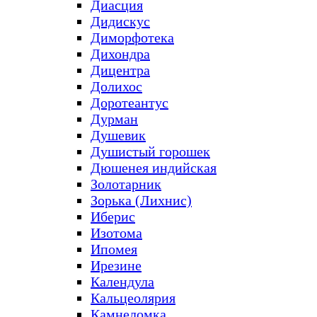
Диасция
Дидискус
Диморфотека
Дихондра
Дицентра
Долихос
Доротеантус
Дурман
Душевик
Душистый горошек
Дюшенея индийская
Золотарник
Зорька (Лихнис)
Иберис
Изотома
Ипомея
Ирезине
Календула
Кальцеолярия
Камнеломка