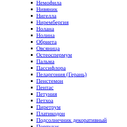
Немофила
Нивяник
Нигелла
Нирембергия
Нолана
Нолина
Обриета
Овсяница
Остеоспермум
Пальма
Пассифлора
Пеларгония (Герань)
Пенстемон
Пентас
Петуния
Петхоа
Пиретрум
Платикодон
Подсолнечник декоративный
Портулак