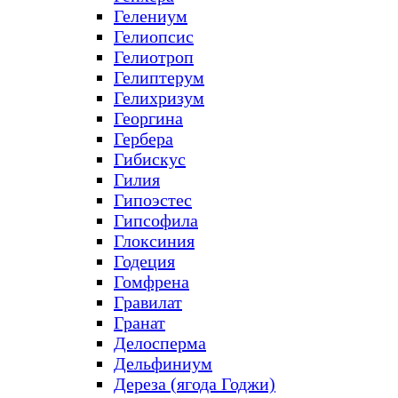
Гелениум
Гелиопсис
Гелиотроп
Гелиптерум
Гелихризум
Георгина
Гербера
Гибискус
Гилия
Гипоэстес
Гипсофила
Глоксиния
Годеция
Гомфрена
Гравилат
Гранат
Делосперма
Дельфиниум
Дереза (ягода Годжи)