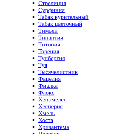
Стрелиция
Сурфиния
Табак курительный
Табак цветочный
Тимьян
Тинантия
Титония
Торения
Тунбергия
Туя
Тысячелистник
Фацелия
Фиалка
Флокс
Хеномелес
Хесперис
Хмель
Хоста
Хризантема
Целозия