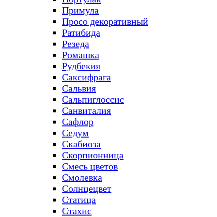
Примула
Просо декоративный
Ратибида
Резеда
Ромашка
Рудбекия
Саксифрага
Сальвия
Сальпиглоссис
Санвиталия
Сафлор
Седум
Скабиоза
Скорпионница
Смесь цветов
Смолевка
Солнцецвет
Статица
Стахис