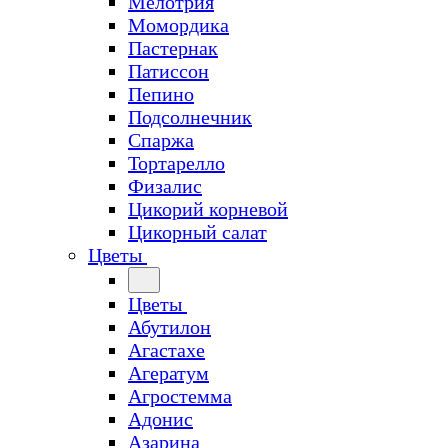
Мелотрия
Момордика
Пастернак
Патиссон
Пепино
Подсолнечник
Спаржа
Тортарелло
Физалис
Цикорий корневой
Цикорный салат
Цветы
Цветы
Абутилон
Агастахе
Агератум
Агростемма
Адонис
Азарина