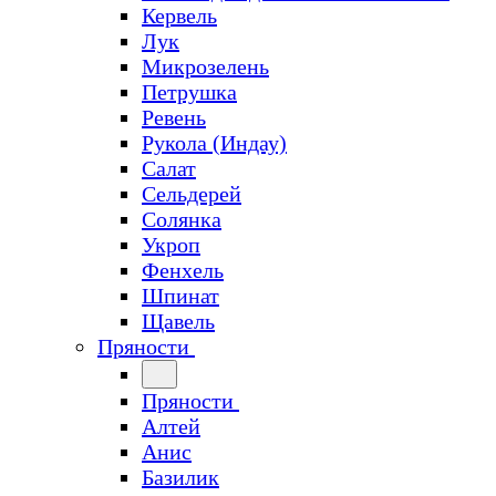
Кервель
Лук
Микрозелень
Петрушка
Ревень
Рукола (Индау)
Салат
Сельдерей
Солянка
Укроп
Фенхель
Шпинат
Щавель
Пряности
Пряности
Алтей
Анис
Базилик