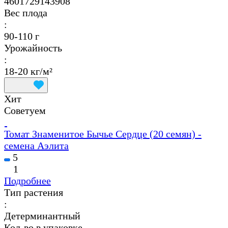
4601729143908
Вес плода
:
90-110 г
Урожайность
:
18-20 кг/м²
Хит
Советуем
Томат Знаменитое Бычье Сердце (20 семян) -
семена Аэлита
5
1
Подробнее
Тип растения
:
Детерминантный
Кол-во в упаковке