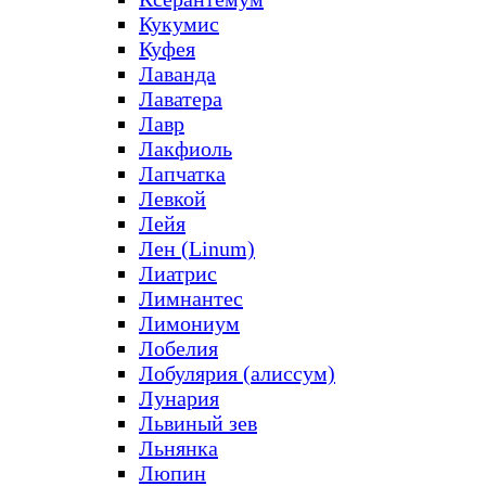
Кукумис
Куфея
Лаванда
Лаватера
Лавр
Лакфиоль
Лапчатка
Левкой
Лейя
Лен (Linum)
Лиатрис
Лимнантес
Лимониум
Лобелия
Лобулярия (алиссум)
Лунария
Львиный зев
Льнянка
Люпин