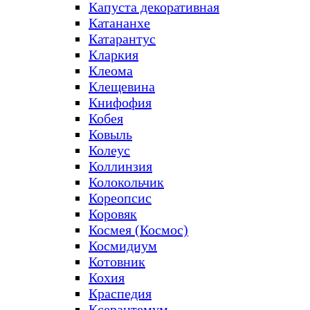
Капуста декоративная
Катананхе
Катарантус
Кларкия
Клеома
Клещевина
Книфофия
Кобея
Ковыль
Колеус
Коллинзия
Колокольчик
Кореопсис
Коровяк
Космея (Космос)
Космидиум
Котовник
Кохия
Краспедия
Ксерантемум