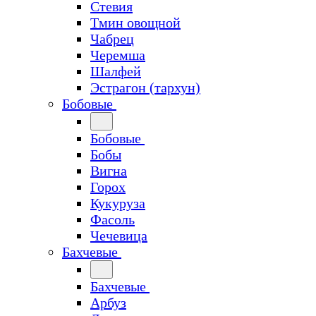
Стевия
Тмин овощной
Чабрец
Черемша
Шалфей
Эстрагон (тархун)
Бобовые
Бобовые
Бобы
Вигна
Горох
Кукуруза
Фасоль
Чечевица
Бахчевые
Бахчевые
Арбуз