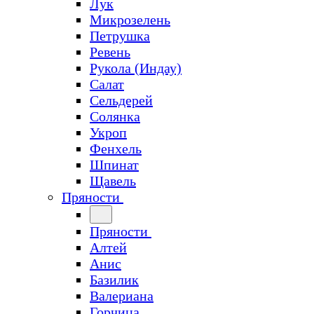
Лук
Микрозелень
Петрушка
Ревень
Рукола (Индау)
Салат
Сельдерей
Солянка
Укроп
Фенхель
Шпинат
Щавель
Пряности
Пряности
Алтей
Анис
Базилик
Валериана
Горчица