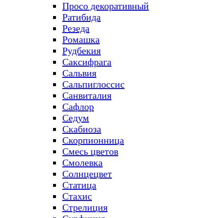
Просо декоративный
Ратибида
Резеда
Ромашка
Рудбекия
Саксифрага
Сальвия
Сальпиглоссис
Санвиталия
Сафлор
Седум
Скабиоза
Скорпионница
Смесь цветов
Смолевка
Солнцецвет
Статица
Стахис
Стрелиция