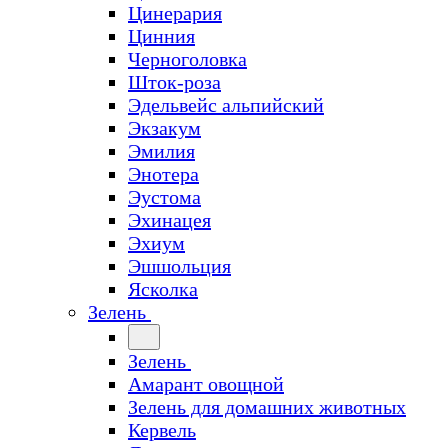
Цинерария
Цинния
Черноголовка
Шток-роза
Эдельвейс альпийский
Экзакум
Эмилия
Энотера
Эустома
Эхинацея
Эхиум
Эшшольция
Ясколка
Зелень
Зелень
Амарант овощной
Зелень для домашних животных
Кервель