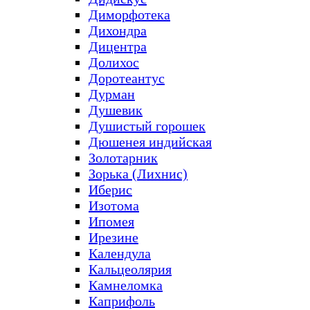
Диморфотека
Дихондра
Дицентра
Долихос
Доротеантус
Дурман
Душевик
Душистый горошек
Дюшенея индийская
Золотарник
Зорька (Лихнис)
Иберис
Изотома
Ипомея
Ирезине
Календула
Кальцеолярия
Камнеломка
Каприфоль