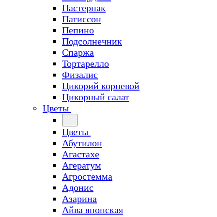
Пастернак
Патиссон
Пепино
Подсолнечник
Спаржа
Тортарелло
Физалис
Цикорий корневой
Цикорный салат
Цветы
Цветы
Абутилон
Агастахе
Агератум
Агростемма
Адонис
Азарина
Айва японская