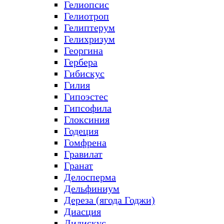
Гелиопсис
Гелиотроп
Гелиптерум
Гелихризум
Георгина
Гербера
Гибискус
Гилия
Гипоэстес
Гипсофила
Глоксиния
Годеция
Гомфрена
Гравилат
Гранат
Делосперма
Дельфиниум
Дереза (ягода Годжи)
Диасция
Дидискус