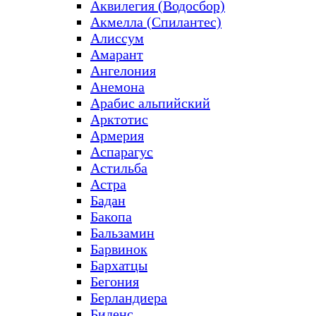
Аквилегия (Водосбор)
Акмелла (Спилантес)
Алиссум
Амарант
Ангелония
Анемона
Арабис альпийский
Арктотис
Армерия
Аспарагус
Астильба
Астра
Бадан
Бакопа
Бальзамин
Барвинок
Бархатцы
Бегония
Берландиера
Биденс