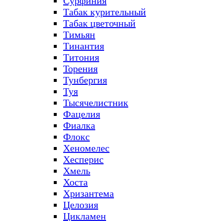
Сурфиния
Табак курительный
Табак цветочный
Тимьян
Тинантия
Титония
Торения
Тунбергия
Туя
Тысячелистник
Фацелия
Фиалка
Флокс
Хеномелес
Хесперис
Хмель
Хоста
Хризантема
Целозия
Цикламен