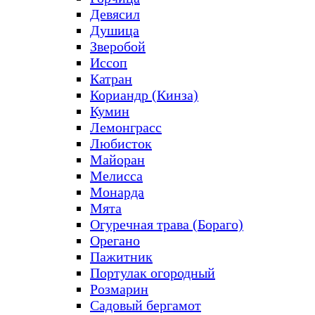
Девясил
Душица
Зверобой
Иссоп
Катран
Кориандр (Кинза)
Кумин
Лемонграсс
Любисток
Майоран
Мелисса
Монарда
Мята
Огуречная трава (Бораго)
Орегано
Пажитник
Портулак огородный
Розмарин
Садовый бергамот