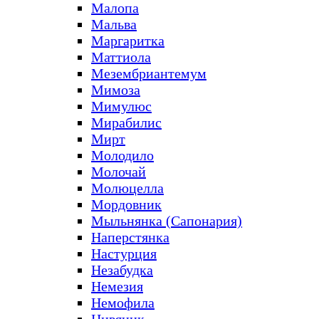
Малопа
Мальва
Маргаритка
Маттиола
Мезембриантемум
Мимоза
Мимулюс
Мирабилис
Мирт
Молодило
Молочай
Молюцелла
Мордовник
Мыльнянка (Сапонария)
Наперстянка
Настурция
Незабудка
Немезия
Немофила