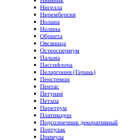
Нивяник
Нигелла
Нирембергия
Нолана
Нолина
Обриета
Овсяница
Остеоспермум
Пальма
Пассифлора
Пеларгония (Герань)
Пенстемон
Пентас
Петуния
Петхоа
Пиретрум
Платикодон
Подсолнечник декоративный
Портулак
Примула