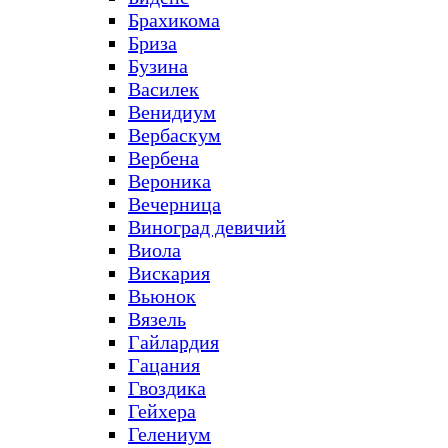
Брахикома
Бриза
Бузина
Василек
Венидиум
Вербаскум
Вербена
Вероника
Вечерница
Виноград девичий
Виола
Вискария
Вьюнок
Вязель
Гайлардия
Гацания
Гвоздика
Гейхера
Гелениум