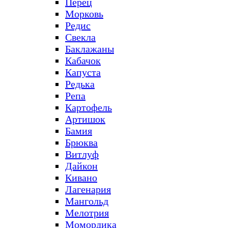
Перец
Морковь
Редис
Свекла
Баклажаны
Кабачок
Капуста
Редька
Репа
Картофель
Артишок
Бамия
Брюква
Витлуф
Дайкон
Кивано
Лагенария
Мангольд
Мелотрия
Момордика