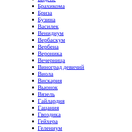
Брахикома
Бриза
Бузина
Василек
Венидиум
Вербаскум
Вербена
Вероника
Вечерница
Виноград девичий
Виола
Вискария
Вьюнок
Вязель
Гайлардия
Гацания
Гвоздика
Гейхера
Гелениум