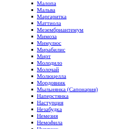
Малопа
Мальва
Маргаритка
Маттиола
Мезембриантемум
Мимоза
Мимулюс
Мирабилис
Мирт
Молодило
Молочай
Молюцелла
Мордовник
Мыльнянка (Сапонария)
Наперстянка
Настурция
Незабудка
Немезия
Немофила