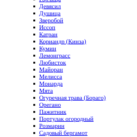
Девясил
Душица
Зверобой
Иссоп
Катран
Кориандр (Кинза)
Кумин
Лемонграсс
Любисток
Майоран
Мелисса
Монарда
Мята
Огуречная трава (Бораго)
Орегано
Пажитник
Портулак огородный
Розмарин
Садовый бергамот