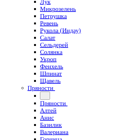
Лук
Микрозелень
Петрушка
Ревень
Рукола (Индау)
Салат
Сельдерей
Солянка
Укроп
Фенхель
Шпинат
Щавель
Пряности
Пряности
Алтей
Анис
Базилик
Валериана
Горчица