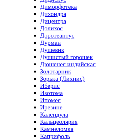
Диморфотека
Дихондра
Дицентра
Долихос
Доротеантус
Дурман
Душевик
Душистый горошек
Дюшенея индийская
Золотарник
Зорька (Лихнис)
Иберис
Изотома
Ипомея
Ирезине
Календула
Кальцеолярия
Камнеломка
Каприфоль