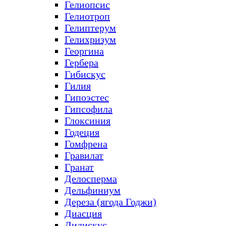
Гелиопсис
Гелиотроп
Гелиптерум
Гелихризум
Георгина
Гербера
Гибискус
Гилия
Гипоэстес
Гипсофила
Глоксиния
Годеция
Гомфрена
Гравилат
Гранат
Делосперма
Дельфиниум
Дереза (ягода Годжи)
Диасция
Дидискус