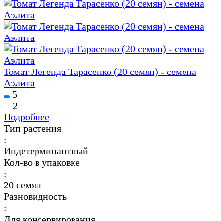
Томат Легенда Тарасенко (20 семян) - семена
Аэлита
5
2
Подробнее
Тип растения
:
Индетерминантный
Кол-во в упаковке
:
20 семян
Разновидность
:
Для консервирования