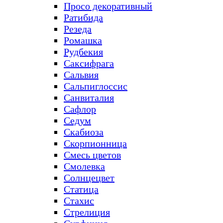
Просо декоративный
Ратибида
Резеда
Ромашка
Рудбекия
Саксифрага
Сальвия
Сальпиглоссис
Санвиталия
Сафлор
Седум
Скабиоза
Скорпионница
Смесь цветов
Смолевка
Солнцецвет
Статица
Стахис
Стрелиция