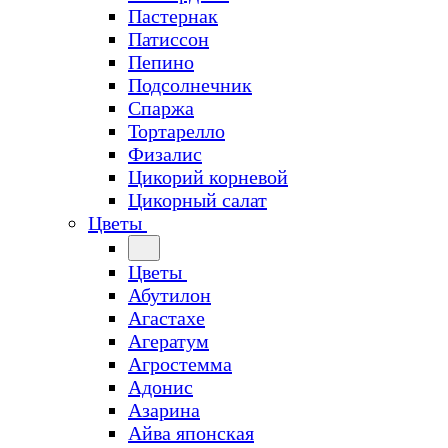
Пастернак
Патиссон
Пепино
Подсолнечник
Спаржа
Тортарелло
Физалис
Цикорий корневой
Цикорный салат
Цветы
Цветы
Абутилон
Агастахе
Агератум
Агростемма
Адонис
Азарина
Айва японская