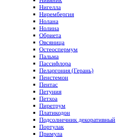
Нивяник
Нигелла
Нирембергия
Нолана
Нолина
Обриета
Овсяница
Остеоспермум
Пальма
Пассифлора
Пеларгония (Герань)
Пенстемон
Пентас
Петуния
Петхоа
Пиретрум
Платикодон
Подсолнечник декоративный
Портулак
Примула