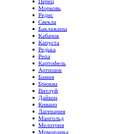
Перец
Морковь
Редис
Свекла
Баклажаны
Кабачок
Капуста
Редька
Репа
Картофель
Артишок
Бамия
Брюква
Витлуф
Дайкон
Кивано
Лагенария
Мангольд
Мелотрия
Момордика