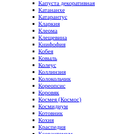
Капуста декоративная
Катананхе
Катарантус
Кларкия
Клеома
Клещевина
Книфофия
Кобея
Ковыль
Колеус
Коллинзия
Колокольчик
Кореопсис
Коровяк
Космея (Космос)
Космидиум
Котовник
Кохия
Краспедия
Ксерантемум