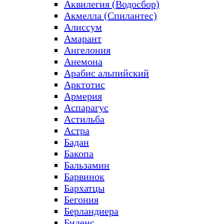
Аквилегия (Водосбор)
Акмелла (Спилантес)
Алиссум
Амарант
Ангелония
Анемона
Арабис альпийский
Арктотис
Армерия
Аспарагус
Астильба
Астра
Бадан
Бакопа
Бальзамин
Барвинок
Бархатцы
Бегония
Берландиера
Биденс