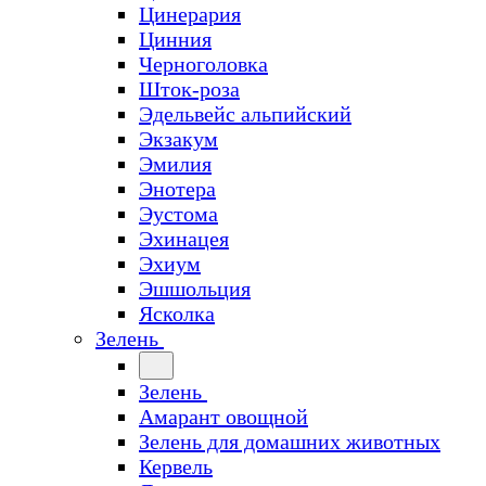
Цинерария
Цинния
Черноголовка
Шток-роза
Эдельвейс альпийский
Экзакум
Эмилия
Энотера
Эустома
Эхинацея
Эхиум
Эшшольция
Ясколка
Зелень
Зелень
Амарант овощной
Зелень для домашних животных
Кервель