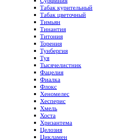
Сурфиния
Табак курительный
Табак цветочный
Тимьян
Тинантия
Титония
Торения
Тунбергия
Туя
Тысячелистник
Фацелия
Фиалка
Флокс
Хеномелес
Хесперис
Хмель
Хоста
Хризантема
Целозия
Цикламен