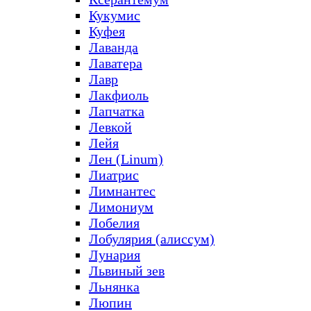
Кукумис
Куфея
Лаванда
Лаватера
Лавр
Лакфиоль
Лапчатка
Левкой
Лейя
Лен (Linum)
Лиатрис
Лимнантес
Лимониум
Лобелия
Лобулярия (алиссум)
Лунария
Львиный зев
Льнянка
Люпин