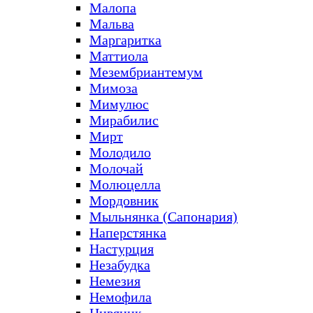
Малопа
Мальва
Маргаритка
Маттиола
Мезембриантемум
Мимоза
Мимулюс
Мирабилис
Мирт
Молодило
Молочай
Молюцелла
Мордовник
Мыльнянка (Сапонария)
Наперстянка
Настурция
Незабудка
Немезия
Немофила