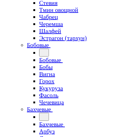
Стевия
Тмин овощной
Чабрец
Черемша
Шалфей
Эстрагон (тархун)
Бобовые
Бобовые
Бобы
Вигна
Горох
Кукуруза
Фасоль
Чечевица
Бахчевые
Бахчевые
Арбуз