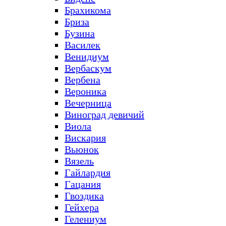
Брахикома
Бриза
Бузина
Василек
Венидиум
Вербаскум
Вербена
Вероника
Вечерница
Виноград девичий
Виола
Вискария
Вьюнок
Вязель
Гайлардия
Гацания
Гвоздика
Гейхера
Гелениум