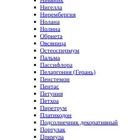
Нивяник
Нигелла
Нирембергия
Нолана
Нолина
Обриета
Овсяница
Остеоспермум
Пальма
Пассифлора
Пеларгония (Герань)
Пенстемон
Пентас
Петуния
Петхоа
Пиретрум
Платикодон
Подсолнечник декоративный
Портулак
Примула