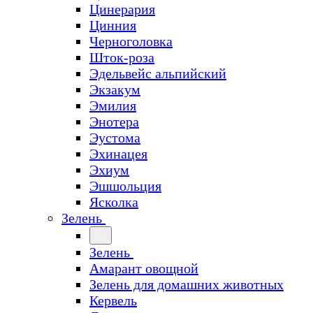
Цинерария
Цинния
Черноголовка
Шток-роза
Эдельвейс альпийский
Экзакум
Эмилия
Энотера
Эустома
Эхинацея
Эхиум
Эшшольция
Ясколка
Зелень
Зелень
Амарант овощной
Зелень для домашних животных
Кервель