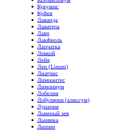
Кукумис
Куфея
Лаванда
Лаватера
Лавр
Лакфиоль
Лапчатка
Левкой
Лейя
Лен (Linum)
Лиатрис
Лимнантес
Лимониум
Лобелия
Лобулярия (алиссум)
Лунария
Львиный зев
Льнянка
Люпин