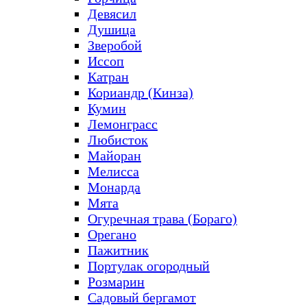
Девясил
Душица
Зверобой
Иссоп
Катран
Кориандр (Кинза)
Кумин
Лемонграсс
Любисток
Майоран
Мелисса
Монарда
Мята
Огуречная трава (Бораго)
Орегано
Пажитник
Портулак огородный
Розмарин
Садовый бергамот