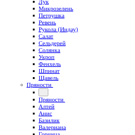
Лук
Микрозелень
Петрушка
Ревень
Рукола (Индау)
Салат
Сельдерей
Солянка
Укроп
Фенхель
Шпинат
Щавель
Пряности
Пряности
Алтей
Анис
Базилик
Валериана
Горчица