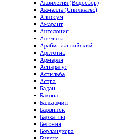
Аквилегия (Водосбор)
Акмелла (Спилантес)
Алиссум
Амарант
Ангелония
Анемона
Арабис альпийский
Арктотис
Армерия
Аспарагус
Астильба
Астра
Бадан
Бакопа
Бальзамин
Барвинок
Бархатцы
Бегония
Берландиера
Биденс