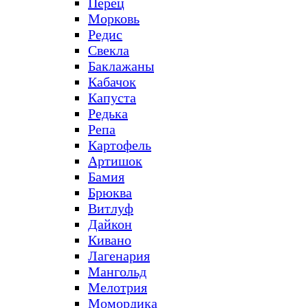
Перец
Морковь
Редис
Свекла
Баклажаны
Кабачок
Капуста
Редька
Репа
Картофель
Артишок
Бамия
Брюква
Витлуф
Дайкон
Кивано
Лагенария
Мангольд
Мелотрия
Момордика