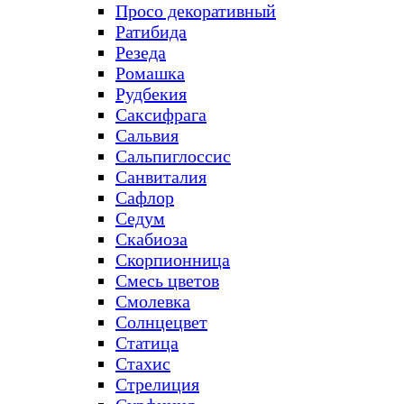
Просо декоративный
Ратибида
Резеда
Ромашка
Рудбекия
Саксифрага
Сальвия
Сальпиглоссис
Санвиталия
Сафлор
Седум
Скабиоза
Скорпионница
Смесь цветов
Смолевка
Солнцецвет
Статица
Стахис
Стрелиция