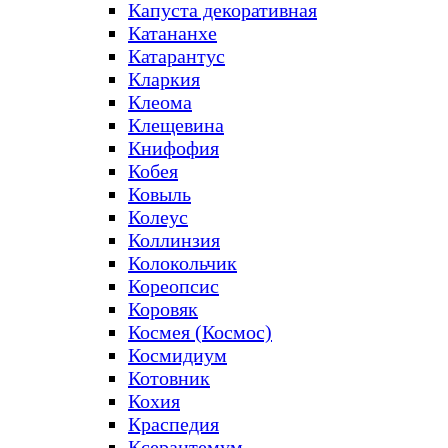
Капуста декоративная
Катананхе
Катарантус
Кларкия
Клеома
Клещевина
Книфофия
Кобея
Ковыль
Колеус
Коллинзия
Колокольчик
Кореопсис
Коровяк
Космея (Космос)
Космидиум
Котовник
Кохия
Краспедия
Ксерантемум