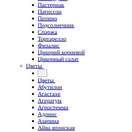
Пастернак
Патиссон
Пепино
Подсолнечник
Спаржа
Тортарелло
Физалис
Цикорий корневой
Цикорный салат
Цветы
Цветы
Абутилон
Агастахе
Агератум
Агростемма
Адонис
Азарина
Айва японская