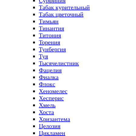
Сурфиния
Табак курительный
Табак цветочный
Тимьян
Тинантия
Титония
Торения
Тунбергия
Туя
Тысячелистник
Фацелия
Фиалка
Флокс
Хеномелес
Хесперис
Хмель
Хоста
Хризантема
Целозия
Цикламен