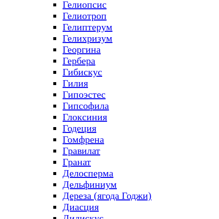
Гелиопсис
Гелиотроп
Гелиптерум
Гелихризум
Георгина
Гербера
Гибискус
Гилия
Гипоэстес
Гипсофила
Глоксиния
Годеция
Гомфрена
Гравилат
Гранат
Делосперма
Дельфиниум
Дереза (ягода Годжи)
Диасция
Дидискус