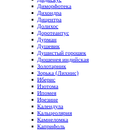
Диморфотека
Дихондра
Дицентра
Долихос
Доротеантус
Дурман
Душевик
Душистый горошек
Дюшенея индийская
Золотарник
Зорька (Лихнис)
Иберис
Изотома
Ипомея
Ирезине
Календула
Кальцеолярия
Камнеломка
Каприфоль