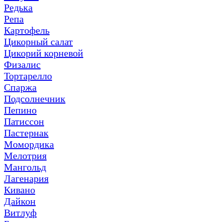
Редька
Репа
Картофель
Цикорный салат
Цикорий корневой
Физалис
Тортарелло
Спаржа
Подсолнечник
Пепино
Патиссон
Пастернак
Момордика
Мелотрия
Мангольд
Лагенария
Кивано
Дайкон
Витлуф