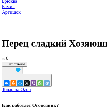
Брюква
Бамия
Артишок
Перец сладкий Хозяюшка
0
Нет отзывов
Товар на Ozon
Как работает Огородник?