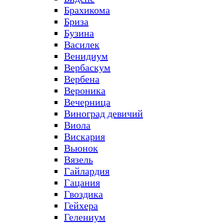
Брахикома
Бриза
Бузина
Василек
Венидиум
Вербаскум
Вербена
Вероника
Вечерница
Виноград девичий
Виола
Вискария
Вьюнок
Вязель
Гайлардия
Гацания
Гвоздика
Гейхера
Гелениум