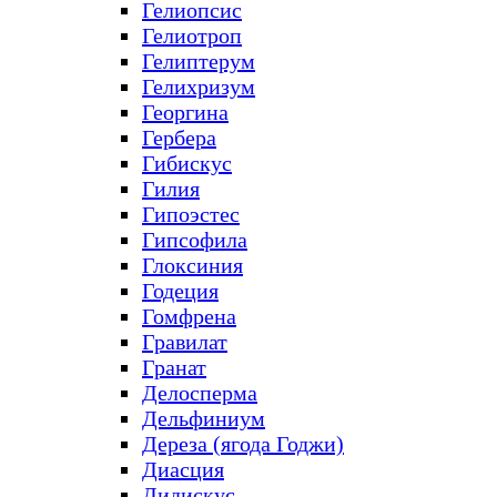
Гелиопсис
Гелиотроп
Гелиптерум
Гелихризум
Георгина
Гербера
Гибискус
Гилия
Гипоэстес
Гипсофила
Глоксиния
Годеция
Гомфрена
Гравилат
Гранат
Делосперма
Дельфиниум
Дереза (ягода Годжи)
Диасция
Дидискус