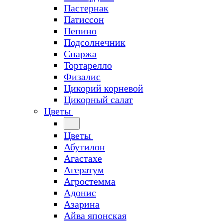
Пастернак
Патиссон
Пепино
Подсолнечник
Спаржа
Тортарелло
Физалис
Цикорий корневой
Цикорный салат
Цветы
Цветы
Абутилон
Агастахе
Агератум
Агростемма
Адонис
Азарина
Айва японская