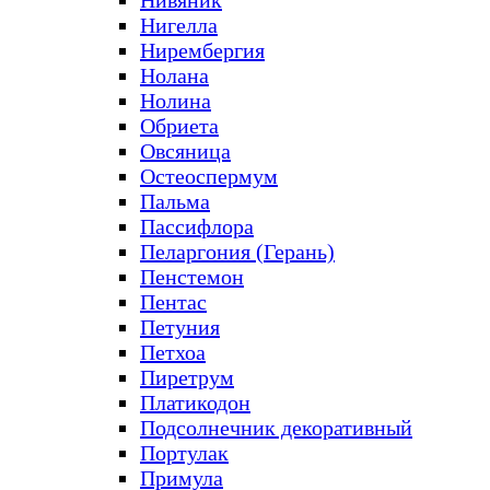
Нивяник
Нигелла
Нирембергия
Нолана
Нолина
Обриета
Овсяница
Остеоспермум
Пальма
Пассифлора
Пеларгония (Герань)
Пенстемон
Пентас
Петуния
Петхоа
Пиретрум
Платикодон
Подсолнечник декоративный
Портулак
Примула