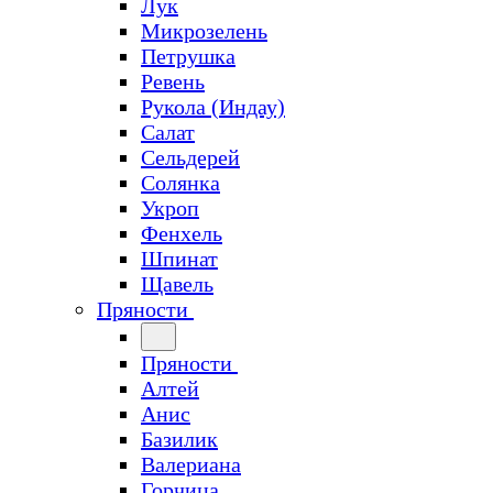
Лук
Микрозелень
Петрушка
Ревень
Рукола (Индау)
Салат
Сельдерей
Солянка
Укроп
Фенхель
Шпинат
Щавель
Пряности
Пряности
Алтей
Анис
Базилик
Валериана
Горчица