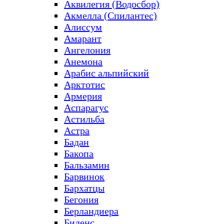
Аквилегия (Водосбор)
Акмелла (Спилантес)
Алиссум
Амарант
Ангелония
Анемона
Арабис альпийский
Арктотис
Армерия
Аспарагус
Астильба
Астра
Бадан
Бакопа
Бальзамин
Барвинок
Бархатцы
Бегония
Берландиера
Биденс