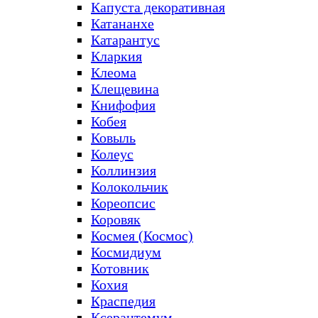
Капуста декоративная
Катананхе
Катарантус
Кларкия
Клеома
Клещевина
Книфофия
Кобея
Ковыль
Колеус
Коллинзия
Колокольчик
Кореопсис
Коровяк
Космея (Космос)
Космидиум
Котовник
Кохия
Краспедия
Ксерантемум