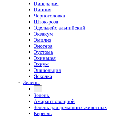
Цинерария
Цинния
Черноголовка
Шток-роза
Эдельвейс альпийский
Экзакум
Эмилия
Энотера
Эустома
Эхинацея
Эхиум
Эшшольция
Ясколка
Зелень
Зелень
Амарант овощной
Зелень для домашних животных
Кервель