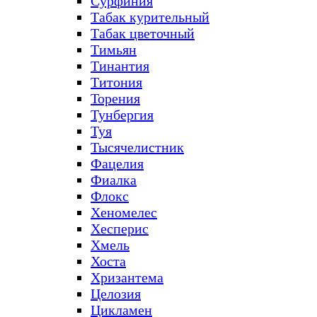
Сурфиния
Табак курительный
Табак цветочный
Тимьян
Тинантия
Титония
Торения
Тунбергия
Туя
Тысячелистник
Фацелия
Фиалка
Флокс
Хеномелес
Хесперис
Хмель
Хоста
Хризантема
Целозия
Цикламен