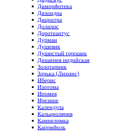
Диморфотека
Дихондра
Дицентра
Долихос
Доротеантус
Дурман
Душевик
Душистый горошек
Дюшенея индийская
Золотарник
Зорька (Лихнис)
Иберис
Изотома
Ипомея
Ирезине
Календула
Кальцеолярия
Камнеломка
Каприфоль