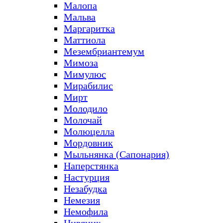
Малопа
Мальва
Маргаритка
Маттиола
Мезембриантемум
Мимоза
Мимулюс
Мирабилис
Мирт
Молодило
Молочай
Молюцелла
Мордовник
Мыльнянка (Сапонария)
Наперстянка
Настурция
Незабудка
Немезия
Немофила