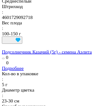
Среднеспелый
Штрихкод
:
4601729092718
Вес плода
:
100-150 г
Подсолнечник Казачий (5г) - семена Аэлита
0
0
Подробнее
Кол-во в упаковке
:
5 г
Диаметр цветка
:
23-30 см