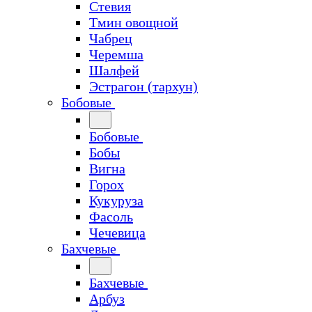
Стевия
Тмин овощной
Чабрец
Черемша
Шалфей
Эстрагон (тархун)
Бобовые
Бобовые
Бобы
Вигна
Горох
Кукуруза
Фасоль
Чечевица
Бахчевые
Бахчевые
Арбуз