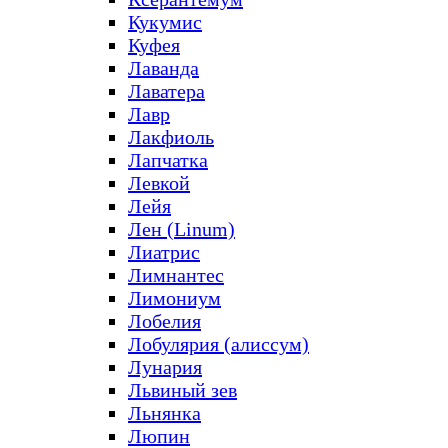
Кукумис
Куфея
Лаванда
Лаватера
Лавр
Лакфиоль
Лапчатка
Левкой
Лейя
Лен (Linum)
Лиатрис
Лимнантес
Лимониум
Лобелия
Лобулярия (алиссум)
Лунария
Львиный зев
Льнянка
Люпин