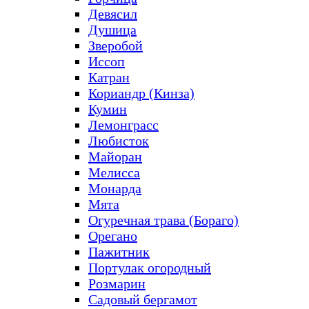
Девясил
Душица
Зверобой
Иссоп
Катран
Кориандр (Кинза)
Кумин
Лемонграсс
Любисток
Майоран
Мелисса
Монарда
Мята
Огуречная трава (Бораго)
Орегано
Пажитник
Портулак огородный
Розмарин
Садовый бергамот