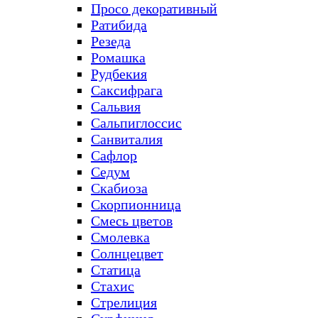
Просо декоративный
Ратибида
Резеда
Ромашка
Рудбекия
Саксифрага
Сальвия
Сальпиглоссис
Санвиталия
Сафлор
Седум
Скабиоза
Скорпионница
Смесь цветов
Смолевка
Солнцецвет
Статица
Стахис
Стрелиция