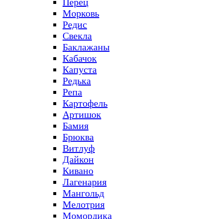
Перец
Морковь
Редис
Свекла
Баклажаны
Кабачок
Капуста
Редька
Репа
Картофель
Артишок
Бамия
Брюква
Витлуф
Дайкон
Кивано
Лагенария
Мангольд
Мелотрия
Момордика