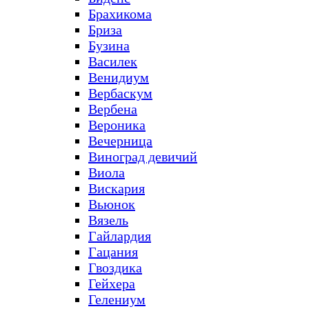
Брахикома
Бриза
Бузина
Василек
Венидиум
Вербаскум
Вербена
Вероника
Вечерница
Виноград девичий
Виола
Вискария
Вьюнок
Вязель
Гайлардия
Гацания
Гвоздика
Гейхера
Гелениум