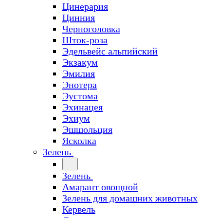
Цинерария
Цинния
Черноголовка
Шток-роза
Эдельвейс альпийский
Экзакум
Эмилия
Энотера
Эустома
Эхинацея
Эхиум
Эшшольция
Ясколка
Зелень
Зелень
Амарант овощной
Зелень для домашних животных
Кервель