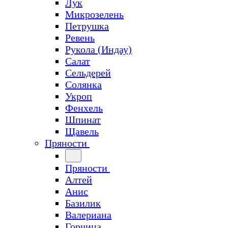
Лук
Микрозелень
Петрушка
Ревень
Рукола (Индау)
Салат
Сельдерей
Солянка
Укроп
Фенхель
Шпинат
Щавель
Пряности
Пряности
Алтей
Анис
Базилик
Валериана
Горчица