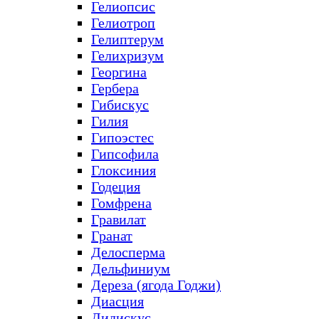
Гелиопсис
Гелиотроп
Гелиптерум
Гелихризум
Георгина
Гербера
Гибискус
Гилия
Гипоэстес
Гипсофила
Глоксиния
Годеция
Гомфрена
Гравилат
Гранат
Делосперма
Дельфиниум
Дереза (ягода Годжи)
Диасция
Дидискус