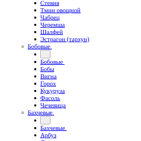
Стевия
Тмин овощной
Чабрец
Черемша
Шалфей
Эстрагон (тархун)
Бобовые
Бобовые
Бобы
Вигна
Горох
Кукуруза
Фасоль
Чечевица
Бахчевые
Бахчевые
Арбуз