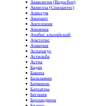
Аквилегия (Водосбор)
Акмелла (Спилантес)
Алиссум
Амарант
Ангелония
Анемона
Арабис альпийский
Арктотис
Армерия
Аспарагус
Астильба
Астра
Бадан
Бакопа
Бальзамин
Барвинок
Бархатцы
Бегония
Берландиера
Биденс