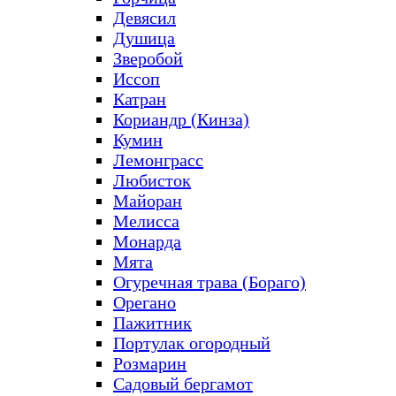
Девясил
Душица
Зверобой
Иссоп
Катран
Кориандр (Кинза)
Кумин
Лемонграсс
Любисток
Майоран
Мелисса
Монарда
Мята
Огуречная трава (Бораго)
Орегано
Пажитник
Портулак огородный
Розмарин
Садовый бергамот