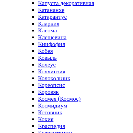
Капуста декоративная
Катананхе
Катарантус
Кларкия
Клеома
Клещевина
Книфофия
Кобея
Ковыль
Колеус
Коллинзия
Колокольчик
Кореопсис
Коровяк
Космея (Космос)
Космидиум
Котовник
Кохия
Краспедия
Ксерантемум