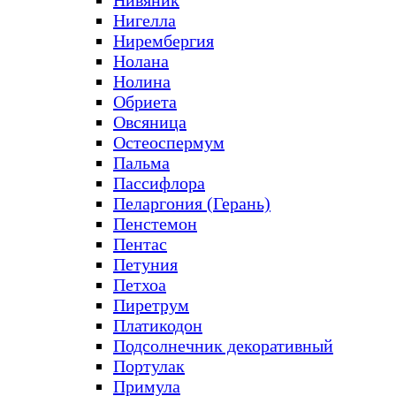
Нивяник
Нигелла
Нирембергия
Нолана
Нолина
Обриета
Овсяница
Остеоспермум
Пальма
Пассифлора
Пеларгония (Герань)
Пенстемон
Пентас
Петуния
Петхоа
Пиретрум
Платикодон
Подсолнечник декоративный
Портулак
Примула