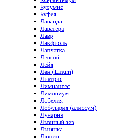
Кукумис
Куфея
Лаванда
Лаватера
Лавр
Лакфиоль
Лапчатка
Левкой
Лейя
Лен (Linum)
Лиатрис
Лимнантес
Лимониум
Лобелия
Лобулярия (алиссум)
Лунария
Львиный зев
Льнянка
Люпин