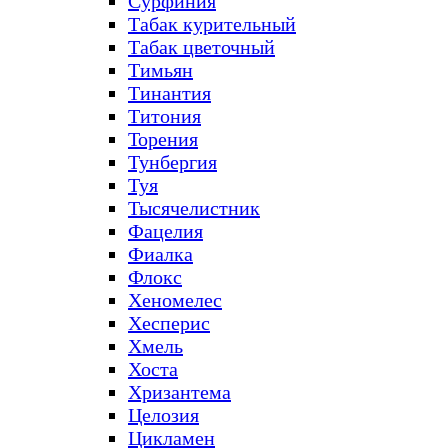
Сурфиния
Табак курительный
Табак цветочный
Тимьян
Тинантия
Титония
Торения
Тунбергия
Туя
Тысячелистник
Фацелия
Фиалка
Флокс
Хеномелес
Хесперис
Хмель
Хоста
Хризантема
Целозия
Цикламен