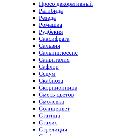
Просо декоративный
Ратибида
Резеда
Ромашка
Рудбекия
Саксифрага
Сальвия
Сальпиглоссис
Санвиталия
Сафлор
Седум
Скабиоза
Скорпионница
Смесь цветов
Смолевка
Солнцецвет
Статица
Стахис
Стрелиция