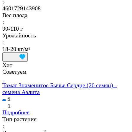
:
4601729143908
Вес плода
:
90-110 г
Урожайность
:
18-20 кг/м²
Хит
Советуем
Томат Знаменитое Бычье Сердце (20 семян) -
семена Аэлита
5
1
Подробнее
Тип растения
: