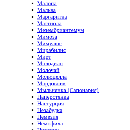
Малопа
Мальва
Маргаритка
Маттиола
Мезембриантемум
Мимоза
Мимулюс
Мирабилис
Мирт
Молодило
Молочай
Молюцелла
Мордовник
Мыльнянка (Сапонария)
Наперстянка
Настурция
Незабудка
Немезия
Немофила