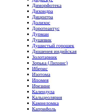
Диморфотека
Дихондра
Дицентра
Долихос
Доротеантус
Дурман
Душевик
Душистый горошек
Дюшенея индийская
Золотарник
Зорька (Лихнис)
Иберис
Изотома
Ипомея
Ирезине
Календула
Кальцеолярия
Камнеломка
Каприфоль