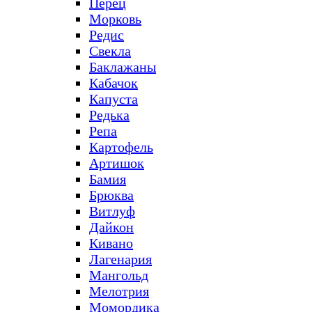
Перец
Морковь
Редис
Свекла
Баклажаны
Кабачок
Капуста
Редька
Репа
Картофель
Артишок
Бамия
Брюква
Витлуф
Дайкон
Кивано
Лагенария
Мангольд
Мелотрия
Момордика