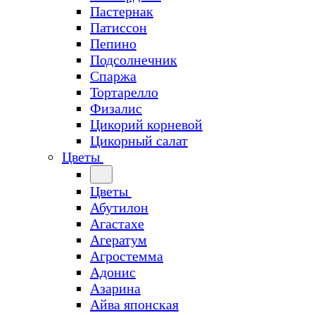
Пастернак
Патиссон
Пепино
Подсолнечник
Спаржа
Тортарелло
Физалис
Цикорий корневой
Цикорный салат
Цветы
Цветы
Абутилон
Агастахе
Агератум
Агростемма
Адонис
Азарина
Айва японская