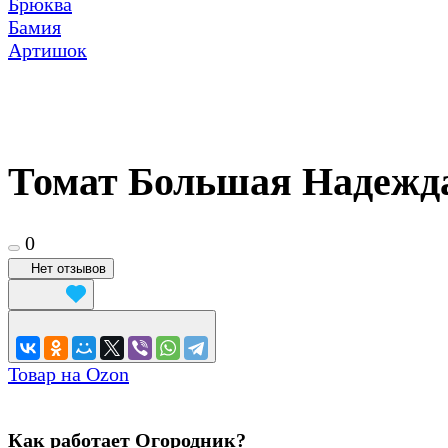
Брюква
Бамия
Артишок
Томат Большая Надежда 
0
Нет отзывов
Товар на Ozon
Как работает Огородник?