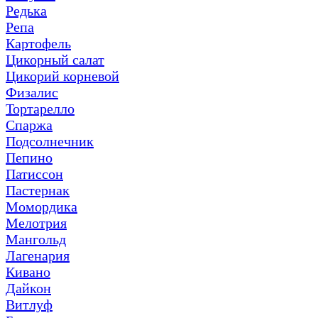
Редька
Репа
Картофель
Цикорный салат
Цикорий корневой
Физалис
Тортарелло
Спаржа
Подсолнечник
Пепино
Патиссон
Пастернак
Момордика
Мелотрия
Мангольд
Лагенария
Кивано
Дайкон
Витлуф