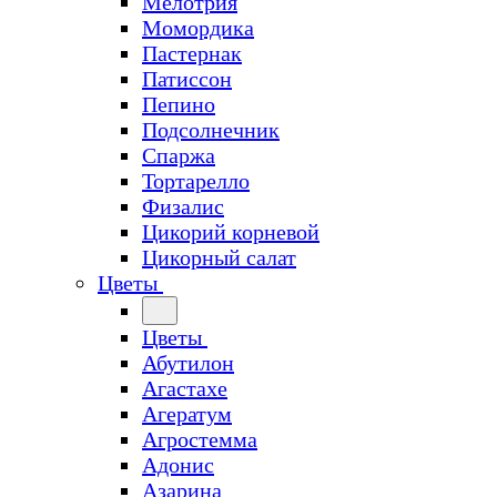
Мелотрия
Момордика
Пастернак
Патиссон
Пепино
Подсолнечник
Спаржа
Тортарелло
Физалис
Цикорий корневой
Цикорный салат
Цветы
Цветы
Абутилон
Агастахе
Агератум
Агростемма
Адонис
Азарина