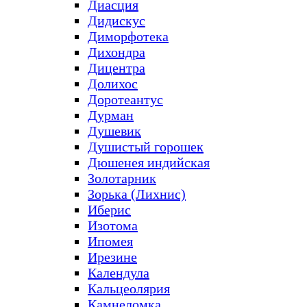
Диасция
Дидискус
Диморфотека
Дихондра
Дицентра
Долихос
Доротеантус
Дурман
Душевик
Душистый горошек
Дюшенея индийская
Золотарник
Зорька (Лихнис)
Иберис
Изотома
Ипомея
Ирезине
Календула
Кальцеолярия
Камнеломка