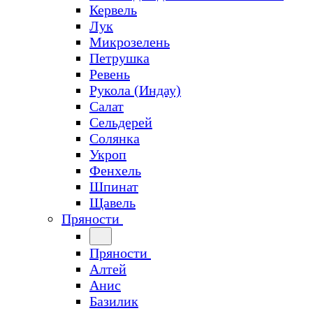
Кервель
Лук
Микрозелень
Петрушка
Ревень
Рукола (Индау)
Салат
Сельдерей
Солянка
Укроп
Фенхель
Шпинат
Щавель
Пряности
Пряности
Алтей
Анис
Базилик