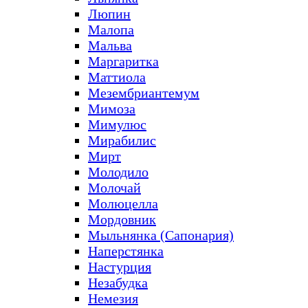
Люпин
Малопа
Мальва
Маргаритка
Маттиола
Мезембриантемум
Мимоза
Мимулюс
Мирабилис
Мирт
Молодило
Молочай
Молюцелла
Мордовник
Мыльнянка (Сапонария)
Наперстянка
Настурция
Незабудка
Немезия