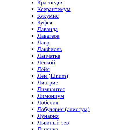
Краспедия
Ксерантемум
Кукумис
Куфея
Лаванда
Лаватера
Лавр
Лакфиоль
Лапчатка
Левкой
Лейя
Лен (Linum)
Лиатрис
Лимнантес
Лимониум
Лобелия
Лобулярия (алиссум)
Лунария
Львиный зев
Льнянка