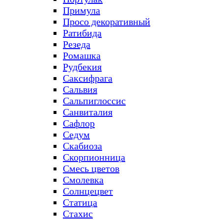
Примула
Просо декоративный
Ратибида
Резеда
Ромашка
Рудбекия
Саксифрага
Сальвия
Сальпиглоссис
Санвиталия
Сафлор
Седум
Скабиоза
Скорпионница
Смесь цветов
Смолевка
Солнцецвет
Статица
Стахис