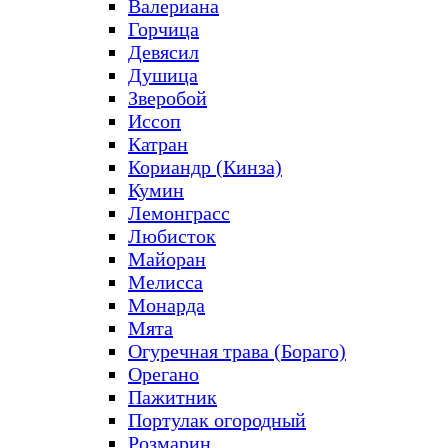
Валериана
Горчица
Девясил
Душица
Зверобой
Иссоп
Катран
Кориандр (Кинза)
Кумин
Лемонграсс
Любисток
Майоран
Мелисса
Монарда
Мята
Огуречная трава (Бораго)
Орегано
Пажитник
Портулак огородный
Розмарин