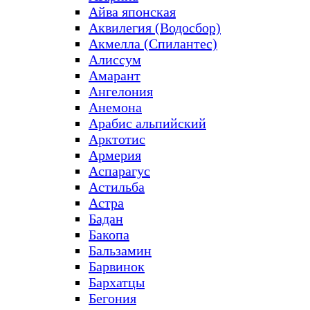
Айва японская
Аквилегия (Водосбор)
Акмелла (Спилантес)
Алиссум
Амарант
Ангелония
Анемона
Арабис альпийский
Арктотис
Армерия
Аспарагус
Астильба
Астра
Бадан
Бакопа
Бальзамин
Барвинок
Бархатцы
Бегония