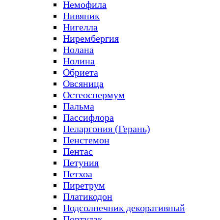
Немофила
Нивяник
Нигелла
Нирембергия
Нолана
Нолина
Обриета
Овсяница
Остеоспермум
Пальма
Пассифлора
Пеларгония (Герань)
Пенстемон
Пентас
Петуния
Петхоа
Пиретрум
Платикодон
Подсолнечник декоративный
Портулак