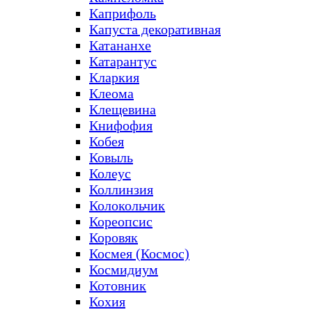
Каприфоль
Капуста декоративная
Катананхе
Катарантус
Кларкия
Клеома
Клещевина
Книфофия
Кобея
Ковыль
Колеус
Коллинзия
Колокольчик
Кореопсис
Коровяк
Космея (Космос)
Космидиум
Котовник
Кохия