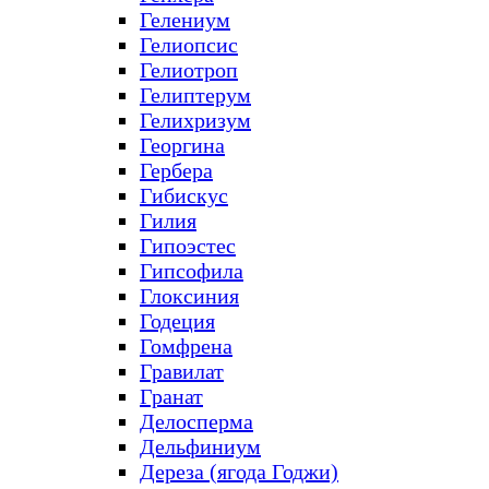
Гелениум
Гелиопсис
Гелиотроп
Гелиптерум
Гелихризум
Георгина
Гербера
Гибискус
Гилия
Гипоэстес
Гипсофила
Глоксиния
Годеция
Гомфрена
Гравилат
Гранат
Делосперма
Дельфиниум
Дереза (ягода Годжи)