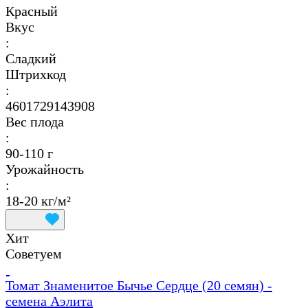
Красный
Вкус
:
Сладкий
Штрихкод
:
4601729143908
Вес плода
:
90-110 г
Урожайность
:
18-20 кг/м²
Хит
Советуем
Томат Знаменитое Бычье Сердце (20 семян) -
семена Аэлита