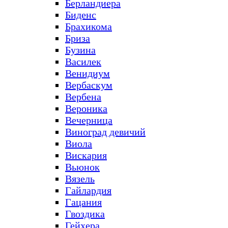
Берландиера
Биденс
Брахикома
Бриза
Бузина
Василек
Венидиум
Вербаскум
Вербена
Вероника
Вечерница
Виноград девичий
Виола
Вискария
Вьюнок
Вязель
Гайлардия
Гацания
Гвоздика
Гейхера