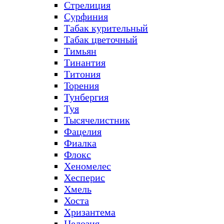
Стрелиция
Сурфиния
Табак курительный
Табак цветочный
Тимьян
Тинантия
Титония
Торения
Тунбергия
Туя
Тысячелистник
Фацелия
Фиалка
Флокс
Хеномелес
Хесперис
Хмель
Хоста
Хризантема
Целозия