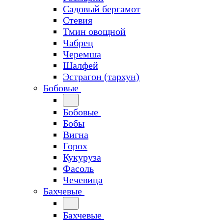
Садовый бергамот
Стевия
Тмин овощной
Чабрец
Черемша
Шалфей
Эстрагон (тархун)
Бобовые
Бобовые
Бобы
Вигна
Горох
Кукуруза
Фасоль
Чечевица
Бахчевые
Бахчевые