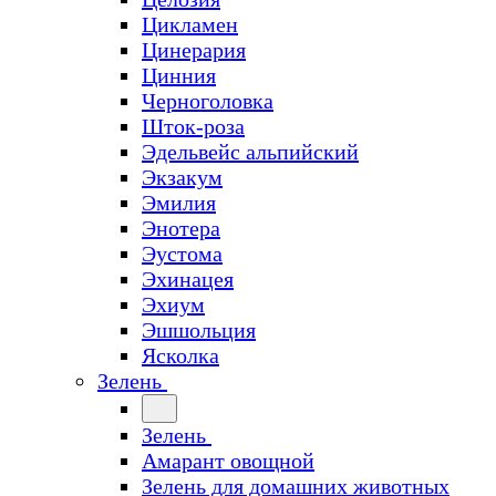
Цикламен
Цинерария
Цинния
Черноголовка
Шток-роза
Эдельвейс альпийский
Экзакум
Эмилия
Энотера
Эустома
Эхинацея
Эхиум
Эшшольция
Ясколка
Зелень
Зелень
Амарант овощной
Зелень для домашних животных