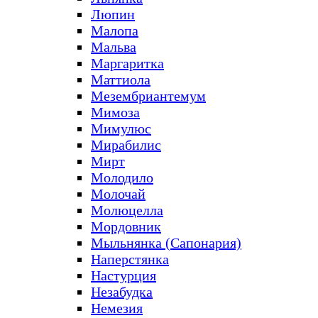
Люпин
Малопа
Мальва
Маргаритка
Маттиола
Мезембриантемум
Мимоза
Мимулюс
Мирабилис
Мирт
Молодило
Молочай
Молюцелла
Мордовник
Мыльнянка (Сапонария)
Наперстянка
Настурция
Незабудка
Немезия