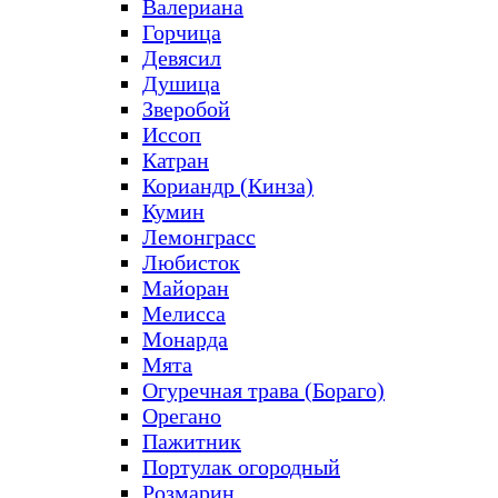
Валериана
Горчица
Девясил
Душица
Зверобой
Иссоп
Катран
Кориандр (Кинза)
Кумин
Лемонграсс
Любисток
Майоран
Мелисса
Монарда
Мята
Огуречная трава (Бораго)
Орегано
Пажитник
Портулак огородный
Розмарин