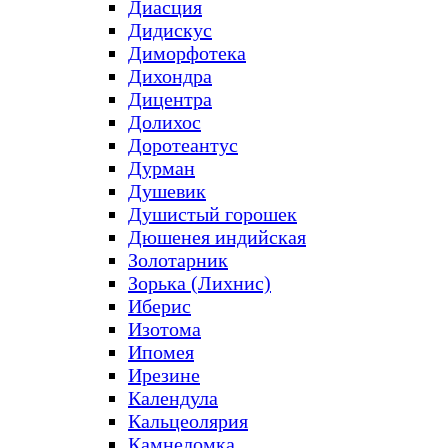
Диасция
Дидискус
Диморфотека
Дихондра
Дицентра
Долихос
Доротеантус
Дурман
Душевик
Душистый горошек
Дюшенея индийская
Золотарник
Зорька (Лихнис)
Иберис
Изотома
Ипомея
Ирезине
Календула
Кальцеолярия
Камнеломка