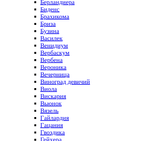
Берландиера
Биденс
Брахикома
Бриза
Бузина
Василек
Венидиум
Вербаскум
Вербена
Вероника
Вечерница
Виноград девичий
Виола
Вискария
Вьюнок
Вязель
Гайлардия
Гацания
Гвоздика
Гейхера