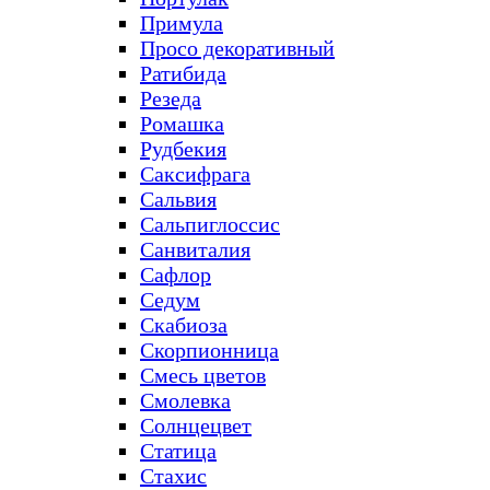
Примула
Просо декоративный
Ратибида
Резеда
Ромашка
Рудбекия
Саксифрага
Сальвия
Сальпиглоссис
Санвиталия
Сафлор
Седум
Скабиоза
Скорпионница
Смесь цветов
Смолевка
Солнцецвет
Статица
Стахис