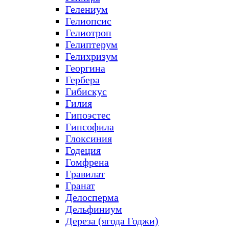
Гелениум
Гелиопсис
Гелиотроп
Гелиптерум
Гелихризум
Георгина
Гербера
Гибискус
Гилия
Гипоэстес
Гипсофила
Глоксиния
Годеция
Гомфрена
Гравилат
Гранат
Делосперма
Дельфиниум
Дереза (ягода Годжи)