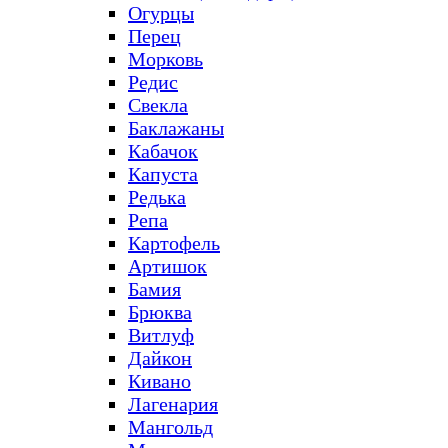
Огурцы
Перец
Морковь
Редис
Свекла
Баклажаны
Кабачок
Капуста
Редька
Репа
Картофель
Артишок
Бамия
Брюква
Витлуф
Дайкон
Кивано
Лагенария
Мангольд