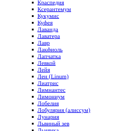
Краспедия
Ксерантемум
Кукумис
Куфея
Лаванда
Лаватера
Лавр
Лакфиоль
Лапчатка
Левкой
Лейя
Лен (Linum)
Лиатрис
Лимнантес
Лимониум
Лобелия
Лобулярия (алиссум)
Лунария
Львиный зев
Льнянка