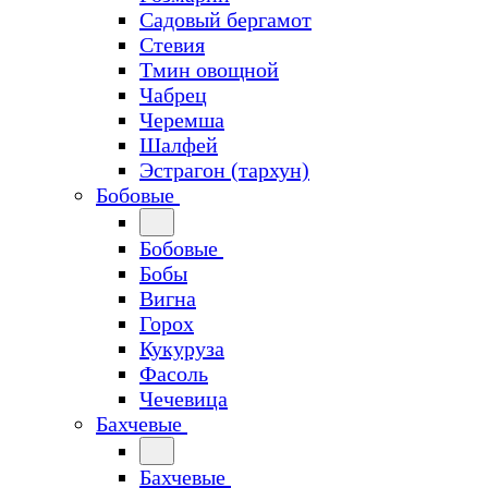
Садовый бергамот
Стевия
Тмин овощной
Чабрец
Черемша
Шалфей
Эстрагон (тархун)
Бобовые
Бобовые
Бобы
Вигна
Горох
Кукуруза
Фасоль
Чечевица
Бахчевые
Бахчевые