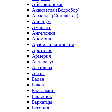
Айва японская
Аквилегия (Водосбор)
Акмелла (Спилантес)
Алиссум
Амарант
Ангелония
Анемона
Арабис альпийский
Арктотис
Армерия
Аспарагус
Астильба
Астра
Бадан
Бакопа
Бальзамин
Барвинок
Бархатцы
Бегония