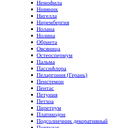
Немофила
Нивяник
Нигелла
Нирембергия
Нолана
Нолина
Обриета
Овсяница
Остеоспермум
Пальма
Пассифлора
Пеларгония (Герань)
Пенстемон
Пентас
Петуния
Петхоа
Пиретрум
Платикодон
Подсолнечник декоративный
Портулак