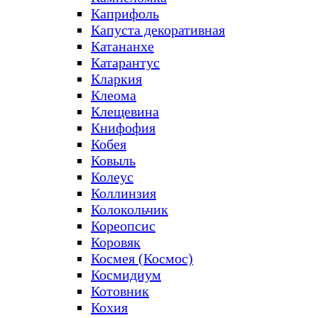
Каприфоль
Капуста декоративная
Катананхе
Катарантус
Кларкия
Клеома
Клещевина
Книфофия
Кобея
Ковыль
Колеус
Коллинзия
Колокольчик
Кореопсис
Коровяк
Космея (Космос)
Космидиум
Котовник
Кохия