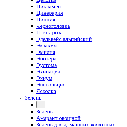
Цикламен
Цинерария
Цинния
Черноголовка
Шток-роза
Эдельвейс альпийский
Экзакум
Эмилия
Энотера
Эустома
Эхинацея
Эхиум
Эшшольция
Ясколка
Зелень
Зелень
Амарант овощной
Зелень для домашних животных