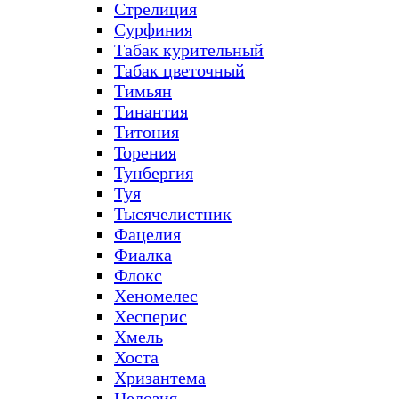
Стрелиция
Сурфиния
Табак курительный
Табак цветочный
Тимьян
Тинантия
Титония
Торения
Тунбергия
Туя
Тысячелистник
Фацелия
Фиалка
Флокс
Хеномелес
Хесперис
Хмель
Хоста
Хризантема
Целозия