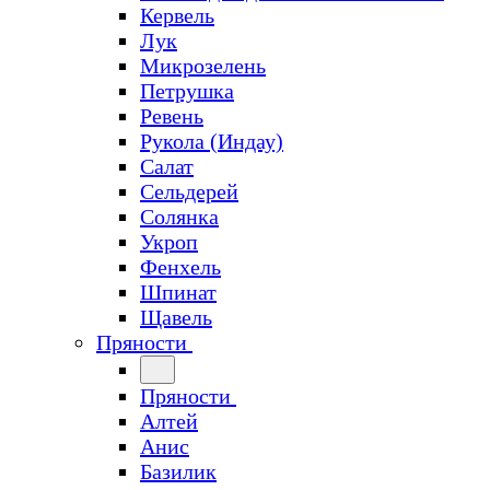
Кервель
Лук
Микрозелень
Петрушка
Ревень
Рукола (Индау)
Салат
Сельдерей
Солянка
Укроп
Фенхель
Шпинат
Щавель
Пряности
Пряности
Алтей
Анис
Базилик