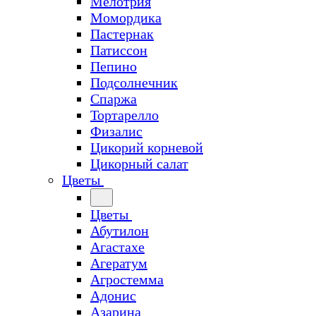
Мелотрия
Момордика
Пастернак
Патиссон
Пепино
Подсолнечник
Спаржа
Тортарелло
Физалис
Цикорий корневой
Цикорный салат
Цветы
Цветы
Абутилон
Агастахе
Агератум
Агростемма
Адонис
Азарина