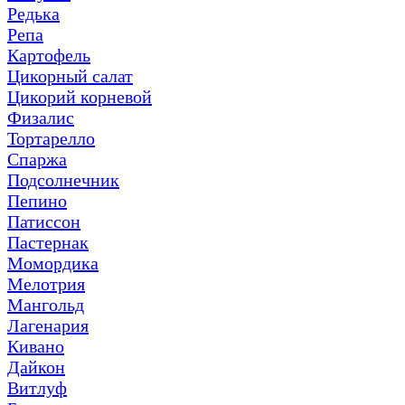
Редька
Репа
Картофель
Цикорный салат
Цикорий корневой
Физалис
Тортарелло
Спаржа
Подсолнечник
Пепино
Патиссон
Пастернак
Момордика
Мелотрия
Мангольд
Лагенария
Кивано
Дайкон
Витлуф