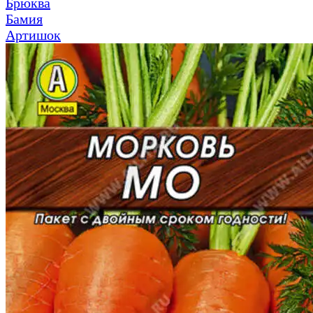
Брюква
Бамия
Артишок