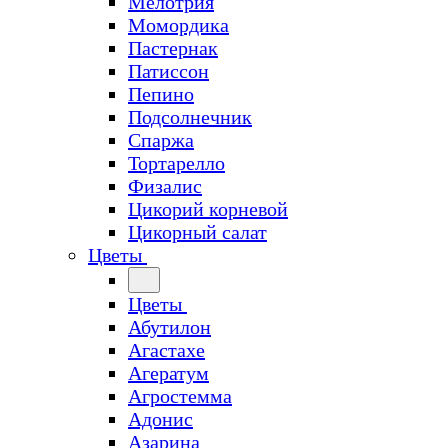
Мелотрия
Момордика
Пастернак
Патиссон
Пепино
Подсолнечник
Спаржа
Тортарелло
Физалис
Цикорий корневой
Цикорный салат
Цветы
Цветы
Абутилон
Агастахе
Агератум
Агростемма
Адонис
Азарина