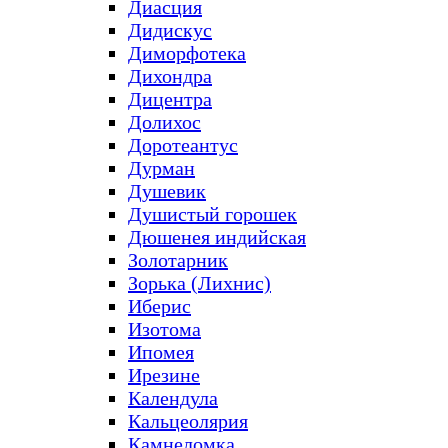
Диасция
Дидискус
Диморфотека
Дихондра
Дицентра
Долихос
Доротеантус
Дурман
Душевик
Душистый горошек
Дюшенея индийская
Золотарник
Зорька (Лихнис)
Иберис
Изотома
Ипомея
Ирезине
Календула
Кальцеолярия
Камнеломка