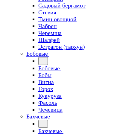
Садовый бергамот
Стевия
Тмин овощной
Чабрец
Черемша
Шалфей
Эстрагон (тархун)
Бобовые
Бобовые
Бобы
Вигна
Горох
Кукуруза
Фасоль
Чечевица
Бахчевые
Бахчевые