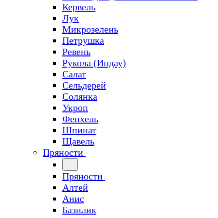
Кервель
Лук
Микрозелень
Петрушка
Ревень
Рукола (Индау)
Салат
Сельдерей
Солянка
Укроп
Фенхель
Шпинат
Щавель
Пряности
Пряности
Алтей
Анис
Базилик