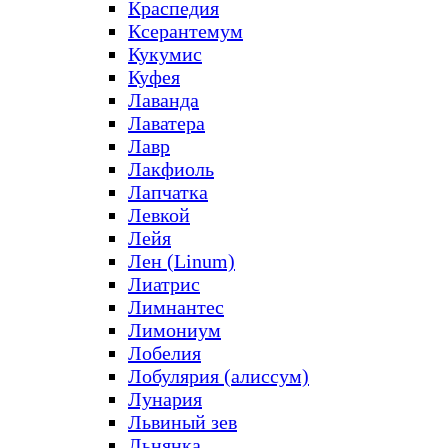
Краспедия
Ксерантемум
Кукумис
Куфея
Лаванда
Лаватера
Лавр
Лакфиоль
Лапчатка
Левкой
Лейя
Лен (Linum)
Лиатрис
Лимнантес
Лимониум
Лобелия
Лобулярия (алиссум)
Лунария
Львиный зев
Льнянка