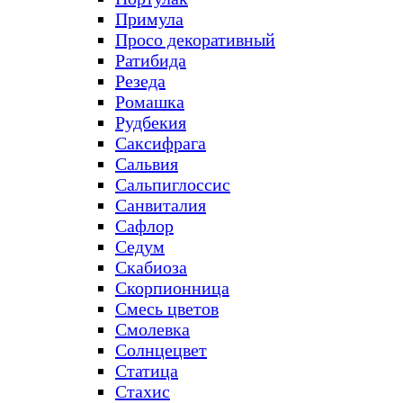
Примула
Просо декоративный
Ратибида
Резеда
Ромашка
Рудбекия
Саксифрага
Сальвия
Сальпиглоссис
Санвиталия
Сафлор
Седум
Скабиоза
Скорпионница
Смесь цветов
Смолевка
Солнцецвет
Статица
Стахис