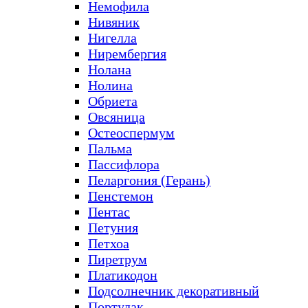
Немофила
Нивяник
Нигелла
Нирембергия
Нолана
Нолина
Обриета
Овсяница
Остеоспермум
Пальма
Пассифлора
Пеларгония (Герань)
Пенстемон
Пентас
Петуния
Петхоа
Пиретрум
Платикодон
Подсолнечник декоративный
Портулак