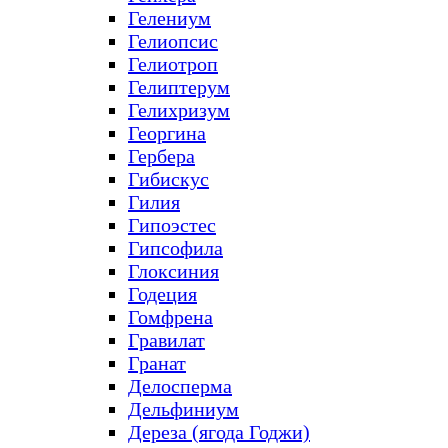
Гелениум
Гелиопсис
Гелиотроп
Гелиптерум
Гелихризум
Георгина
Гербера
Гибискус
Гилия
Гипоэстес
Гипсофила
Глоксиния
Годеция
Гомфрена
Гравилат
Гранат
Делосперма
Дельфиниум
Дереза (ягода Годжи)