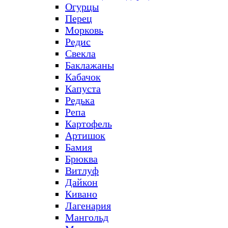
Огурцы
Перец
Морковь
Редис
Свекла
Баклажаны
Кабачок
Капуста
Редька
Репа
Картофель
Артишок
Бамия
Брюква
Витлуф
Дайкон
Кивано
Лагенария
Мангольд