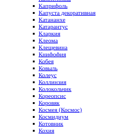
Каприфоль
Капуста декоративная
Катананхе
Катарантус
Кларкия
Клеома
Клещевина
Книфофия
Кобея
Ковыль
Колеус
Коллинзия
Колокольчик
Кореопсис
Коровяк
Космея (Космос)
Космидиум
Котовник
Кохия