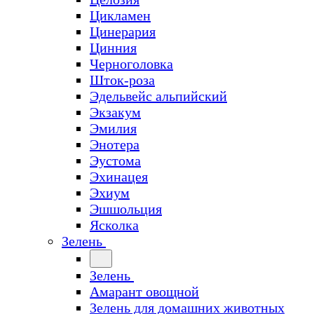
Цикламен
Цинерария
Цинния
Черноголовка
Шток-роза
Эдельвейс альпийский
Экзакум
Эмилия
Энотера
Эустома
Эхинацея
Эхиум
Эшшольция
Ясколка
Зелень
Зелень
Амарант овощной
Зелень для домашних животных