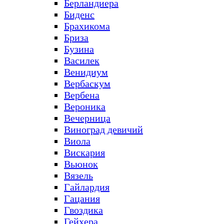
Берландиера
Биденс
Брахикома
Бриза
Бузина
Василек
Венидиум
Вербаскум
Вербена
Вероника
Вечерница
Виноград девичий
Виола
Вискария
Вьюнок
Вязель
Гайлардия
Гацания
Гвоздика
Гейхера