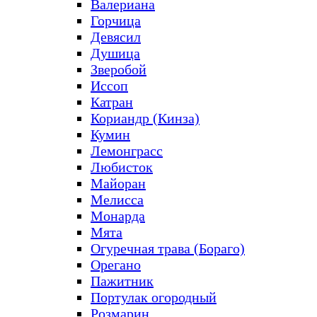
Валериана
Горчица
Девясил
Душица
Зверобой
Иссоп
Катран
Кориандр (Кинза)
Кумин
Лемонграсс
Любисток
Майоран
Мелисса
Монарда
Мята
Огуречная трава (Бораго)
Орегано
Пажитник
Портулак огородный
Розмарин