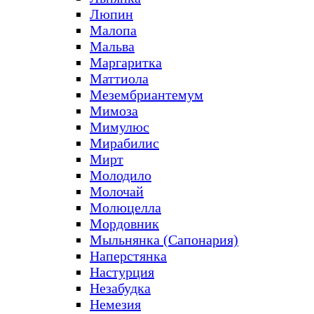
Люпин
Малопа
Мальва
Маргаритка
Маттиола
Мезембриантемум
Мимоза
Мимулюс
Мирабилис
Мирт
Молодило
Молочай
Молюцелла
Мордовник
Мыльнянка (Сапонария)
Наперстянка
Настурция
Незабудка
Немезия