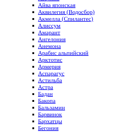
Айва японская
Аквилегия (Водосбор)
Акмелла (Спилантес)
Алиссум
Амарант
Ангелония
Анемона
Арабис альпийский
Арктотис
Армерия
Аспарагус
Астильба
Астра
Бадан
Бакопа
Бальзамин
Барвинок
Бархатцы
Бегония