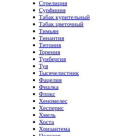
Стрелиция
Сурфиния
Табак курительный
Табак цветочный
Тимьян
Тинантия
Титония
Торения
Тунбергия
Туя
Тысячелистник
Фацелия
Фиалка
Флокс
Хеномелес
Хесперис
Хмель
Хоста
Хризантема
Целозия