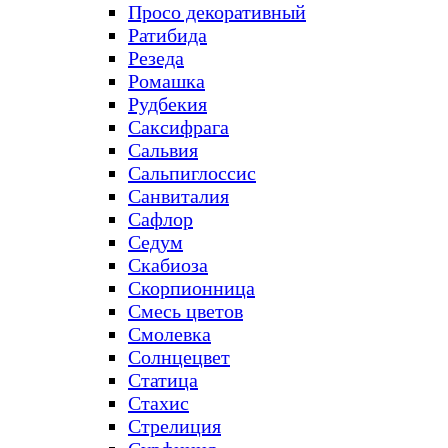
Просо декоративный
Ратибида
Резеда
Ромашка
Рудбекия
Саксифрага
Сальвия
Сальпиглоссис
Санвиталия
Сафлор
Седум
Скабиоза
Скорпионница
Смесь цветов
Смолевка
Солнцецвет
Статица
Стахис
Стрелиция