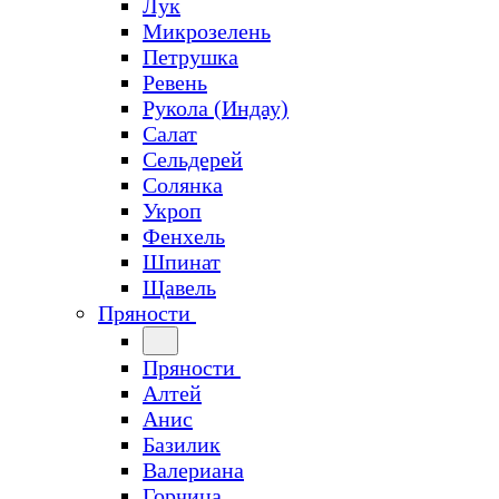
Лук
Микрозелень
Петрушка
Ревень
Рукола (Индау)
Салат
Сельдерей
Солянка
Укроп
Фенхель
Шпинат
Щавель
Пряности
Пряности
Алтей
Анис
Базилик
Валериана
Горчица