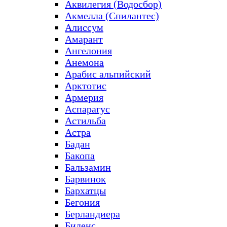
Аквилегия (Водосбор)
Акмелла (Спилантес)
Алиссум
Амарант
Ангелония
Анемона
Арабис альпийский
Арктотис
Армерия
Аспарагус
Астильба
Астра
Бадан
Бакопа
Бальзамин
Барвинок
Бархатцы
Бегония
Берландиера
Биденс