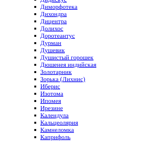
Диморфотека
Дихондра
Дицентра
Долихос
Доротеантус
Дурман
Душевик
Душистый горошек
Дюшенея индийская
Золотарник
Зорька (Лихнис)
Иберис
Изотома
Ипомея
Ирезине
Календула
Кальцеолярия
Камнеломка
Каприфоль