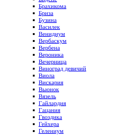
Брахикома
Бриза
Бузина
Василек
Венидиум
Вербаскум
Вербена
Вероника
Вечерница
Виноград девичий
Виола
Вискария
Вьюнок
Вязель
Гайлардия
Гацания
Гвоздика
Гейхера
Гелениум