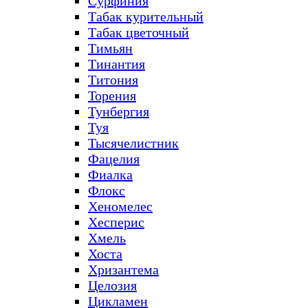
Сурфиния
Табак курительный
Табак цветочный
Тимьян
Тинантия
Титония
Торения
Тунбергия
Туя
Тысячелистник
Фацелия
Фиалка
Флокс
Хеномелес
Хесперис
Хмель
Хоста
Хризантема
Целозия
Цикламен