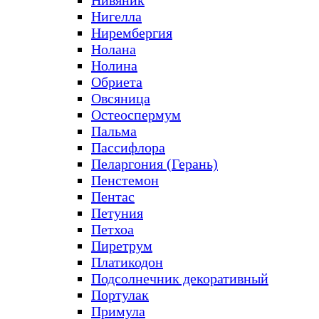
Нивяник
Нигелла
Нирембергия
Нолана
Нолина
Обриета
Овсяница
Остеоспермум
Пальма
Пассифлора
Пеларгония (Герань)
Пенстемон
Пентас
Петуния
Петхоа
Пиретрум
Платикодон
Подсолнечник декоративный
Портулак
Примула