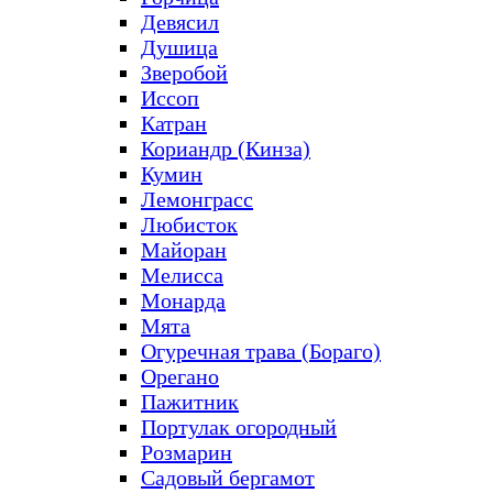
Девясил
Душица
Зверобой
Иссоп
Катран
Кориандр (Кинза)
Кумин
Лемонграсс
Любисток
Майоран
Мелисса
Монарда
Мята
Огуречная трава (Бораго)
Орегано
Пажитник
Портулак огородный
Розмарин
Садовый бергамот