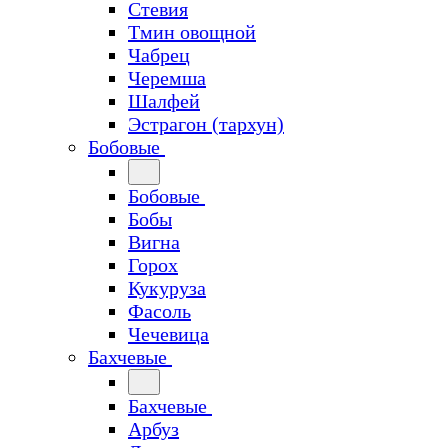
Стевия
Тмин овощной
Чабрец
Черемша
Шалфей
Эстрагон (тархун)
Бобовые
Бобовые
Бобы
Вигна
Горох
Кукуруза
Фасоль
Чечевица
Бахчевые
Бахчевые
Арбуз