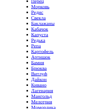
Перец
Морковь
Редис
Свекла
Баклажаны
Кабачок
Капуста
Редька
Репа
Картофель
Артишок
Бамия
Брюква
Витлуф
Дайкон
Кивано
Лагенария
Мангольд
Мелотрия
Момордика