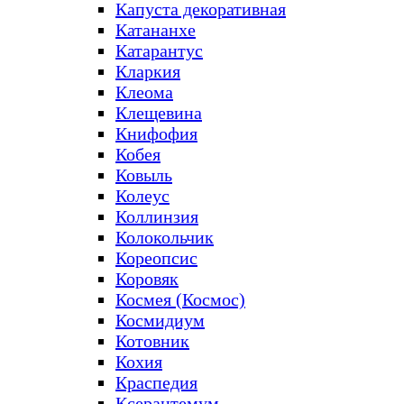
Капуста декоративная
Катананхе
Катарантус
Кларкия
Клеома
Клещевина
Книфофия
Кобея
Ковыль
Колеус
Коллинзия
Колокольчик
Кореопсис
Коровяк
Космея (Космос)
Космидиум
Котовник
Кохия
Краспедия
Ксерантемум