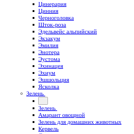
Цинерария
Цинния
Черноголовка
Шток-роза
Эдельвейс альпийский
Экзакум
Эмилия
Энотера
Эустома
Эхинацея
Эхиум
Эшшольция
Ясколка
Зелень
Зелень
Амарант овощной
Зелень для домашних животных
Кервель