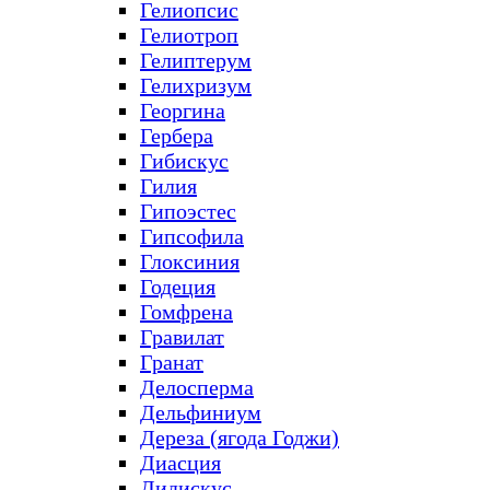
Гелиопсис
Гелиотроп
Гелиптерум
Гелихризум
Георгина
Гербера
Гибискус
Гилия
Гипоэстес
Гипсофила
Глоксиния
Годеция
Гомфрена
Гравилат
Гранат
Делосперма
Дельфиниум
Дереза (ягода Годжи)
Диасция
Дидискус