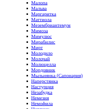
Малопа
Мальва
Маргаритка
Маттиола
Мезембриантемум
Мимоза
Мимулюс
Мирабилис
Мирт
Молодило
Молочай
Молюцелла
Мордовник
Мыльнянка (Сапонария)
Наперстянка
Настурция
Незабудка
Немезия
Немофила