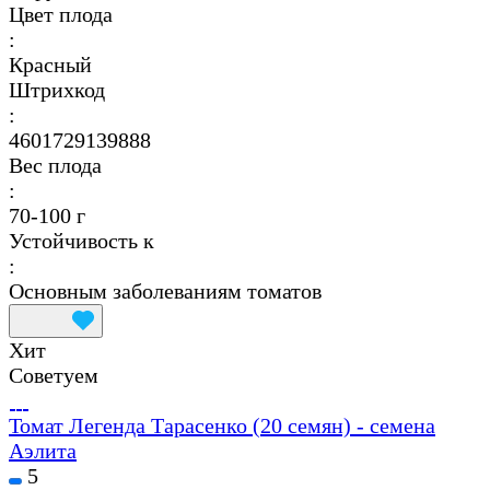
Цвет плода
:
Красный
Штрихкод
:
4601729139888
Вес плода
:
70-100 г
Устойчивость к
:
Основным заболеваниям томатов
Хит
Советуем
Томат Легенда Тарасенко (20 семян) - семена
Аэлита
5