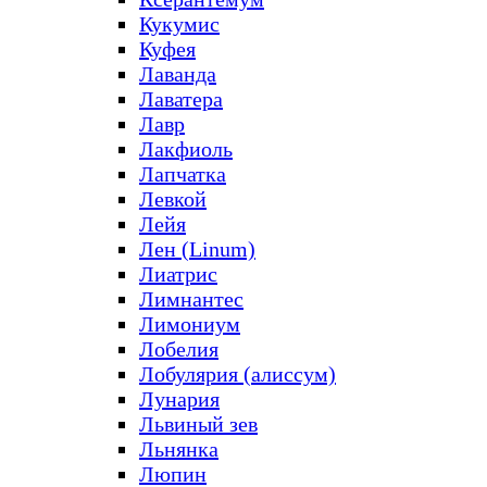
Кукумис
Куфея
Лаванда
Лаватера
Лавр
Лакфиоль
Лапчатка
Левкой
Лейя
Лен (Linum)
Лиатрис
Лимнантес
Лимониум
Лобелия
Лобулярия (алиссум)
Лунария
Львиный зев
Льнянка
Люпин