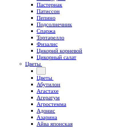
Пастернак
Патиссон
Пепино
Подсолнечник
Спаржа
Тортарелло
Физалис
Цикорий корневой
Цикорный салат
Цветы
Цветы
Абутилон
Агастахе
Агератум
Агростемма
Адонис
Азарина
Айва японская