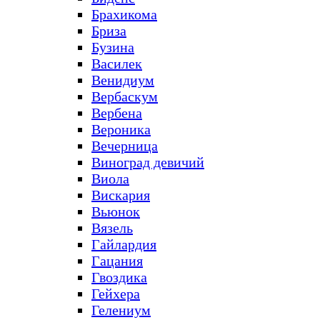
Брахикома
Бриза
Бузина
Василек
Венидиум
Вербаскум
Вербена
Вероника
Вечерница
Виноград девичий
Виола
Вискария
Вьюнок
Вязель
Гайлардия
Гацания
Гвоздика
Гейхера
Гелениум