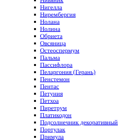
Нивяник
Нигелла
Нирембергия
Нолана
Нолина
Обриета
Овсяница
Остеоспермум
Пальма
Пассифлора
Пеларгония (Герань)
Пенстемон
Пентас
Петуния
Петхоа
Пиретрум
Платикодон
Подсолнечник декоративный
Портулак
Примула