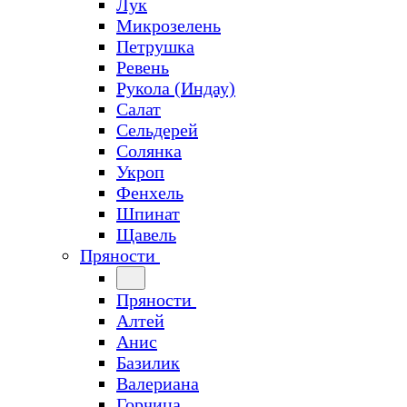
Лук
Микрозелень
Петрушка
Ревень
Рукола (Индау)
Салат
Сельдерей
Солянка
Укроп
Фенхель
Шпинат
Щавель
Пряности
Пряности
Алтей
Анис
Базилик
Валериана
Горчица