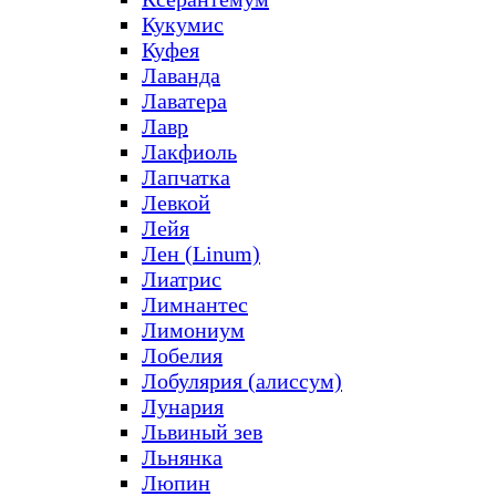
Кукумис
Куфея
Лаванда
Лаватера
Лавр
Лакфиоль
Лапчатка
Левкой
Лейя
Лен (Linum)
Лиатрис
Лимнантес
Лимониум
Лобелия
Лобулярия (алиссум)
Лунария
Львиный зев
Льнянка
Люпин