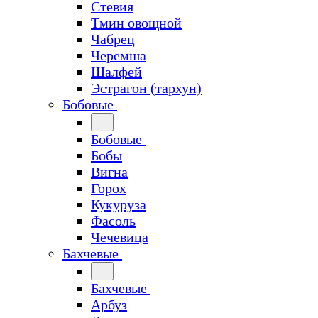
Стевия
Тмин овощной
Чабрец
Черемша
Шалфей
Эстрагон (тархун)
Бобовые
Бобовые
Бобы
Вигна
Горох
Кукуруза
Фасоль
Чечевица
Бахчевые
Бахчевые
Арбуз