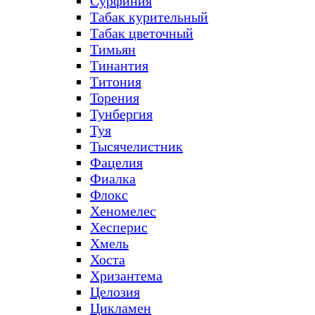
Сурфиния
Табак курительный
Табак цветочный
Тимьян
Тинантия
Титония
Торения
Тунбергия
Туя
Тысячелистник
Фацелия
Фиалка
Флокс
Хеномелес
Хесперис
Хмель
Хоста
Хризантема
Целозия
Цикламен