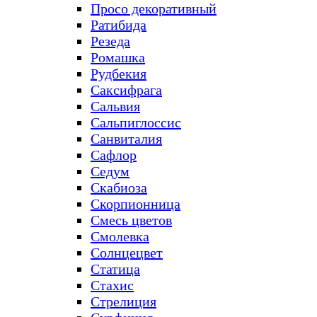
Просо декоративный
Ратибида
Резеда
Ромашка
Рудбекия
Саксифрага
Сальвия
Сальпиглоссис
Санвиталия
Сафлор
Седум
Скабиоза
Скорпионница
Смесь цветов
Смолевка
Солнцецвет
Статица
Стахис
Стрелиция