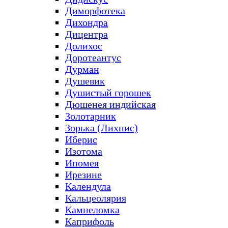
Диморфотека
Дихондра
Дицентра
Долихос
Доротеантус
Дурман
Душевик
Душистый горошек
Дюшенея индийская
Золотарник
Зорька (Лихнис)
Иберис
Изотома
Ипомея
Ирезине
Календула
Кальцеолярия
Камнеломка
Каприфоль