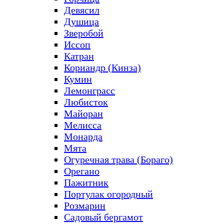
Девясил
Душица
Зверобой
Иссоп
Катран
Кориандр (Кинза)
Кумин
Лемонграсс
Любисток
Майоран
Мелисса
Монарда
Мята
Огуречная трава (Бораго)
Орегано
Пажитник
Портулак огородный
Розмарин
Садовый бергамот