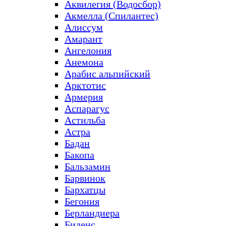
Аквилегия (Водосбор)
Акмелла (Спилантес)
Алиссум
Амарант
Ангелония
Анемона
Арабис альпийский
Арктотис
Армерия
Аспарагус
Астильба
Астра
Бадан
Бакопа
Бальзамин
Барвинок
Бархатцы
Бегония
Берландиера
Биденс