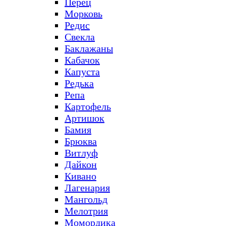
Перец
Морковь
Редис
Свекла
Баклажаны
Кабачок
Капуста
Редька
Репа
Картофель
Артишок
Бамия
Брюква
Витлуф
Дайкон
Кивано
Лагенария
Мангольд
Мелотрия
Момордика