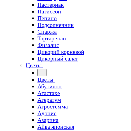
Пастернак
Патиссон
Пепино
Подсолнечник
Спаржа
Тортарелло
Физалис
Цикорий корневой
Цикорный салат
Цветы
Цветы
Абутилон
Агастахе
Агератум
Агростемма
Адонис
Азарина
Айва японская