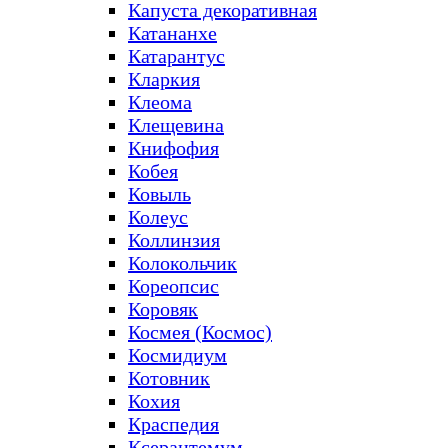
Капуста декоративная
Катананхе
Катарантус
Кларкия
Клеома
Клещевина
Книфофия
Кобея
Ковыль
Колеус
Коллинзия
Колокольчик
Кореопсис
Коровяк
Космея (Космос)
Космидиум
Котовник
Кохия
Краспедия
Ксерантемум