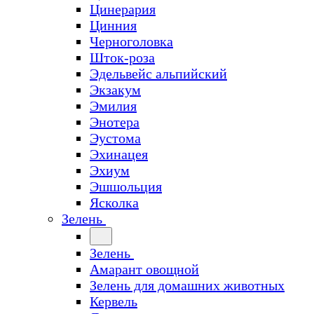
Цинерария
Цинния
Черноголовка
Шток-роза
Эдельвейс альпийский
Экзакум
Эмилия
Энотера
Эустома
Эхинацея
Эхиум
Эшшольция
Ясколка
Зелень
Зелень
Амарант овощной
Зелень для домашних животных
Кервель