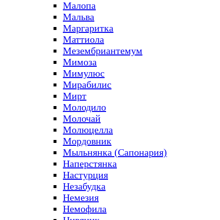
Малопа
Мальва
Маргаритка
Маттиола
Мезембриантемум
Мимоза
Мимулюс
Мирабилис
Мирт
Молодило
Молочай
Молюцелла
Мордовник
Мыльнянка (Сапонария)
Наперстянка
Настурция
Незабудка
Немезия
Немофила