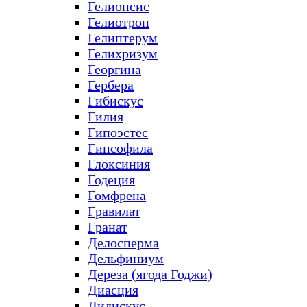
Гелиопсис
Гелиотроп
Гелиптерум
Гелихризум
Георгина
Гербера
Гибискус
Гилия
Гипоэстес
Гипсофила
Глоксиния
Годеция
Гомфрена
Гравилат
Гранат
Делосперма
Дельфиниум
Дереза (ягода Годжи)
Диасция
Дидискус