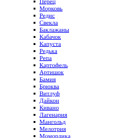
Перец
Морковь
Редис
Свекла
Баклажаны
Кабачок
Капуста
Редька
Репа
Картофель
Артишок
Бамия
Брюква
Витлуф
Дайкон
Кивано
Лагенария
Мангольд
Мелотрия
Момордика