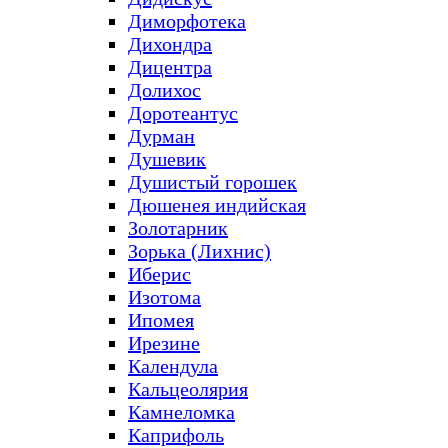
Диморфотека
Дихондра
Дицентра
Долихос
Доротеантус
Дурман
Душевик
Душистый горошек
Дюшенея индийская
Золотарник
Зорька (Лихнис)
Иберис
Изотома
Ипомея
Ирезине
Календула
Кальцеолярия
Камнеломка
Каприфоль