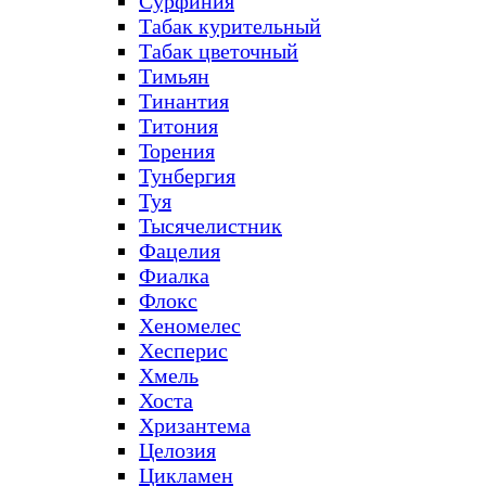
Сурфиния
Табак курительный
Табак цветочный
Тимьян
Тинантия
Титония
Торения
Тунбергия
Туя
Тысячелистник
Фацелия
Фиалка
Флокс
Хеномелес
Хесперис
Хмель
Хоста
Хризантема
Целозия
Цикламен