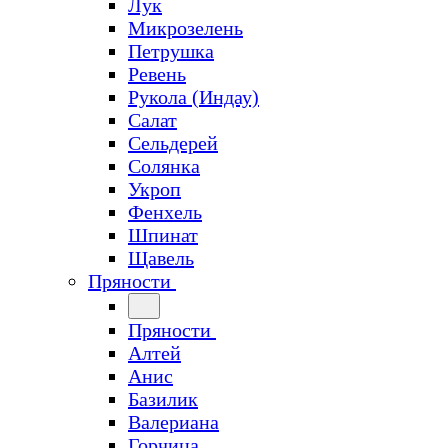
Лук
Микрозелень
Петрушка
Ревень
Рукола (Индау)
Салат
Сельдерей
Солянка
Укроп
Фенхель
Шпинат
Щавель
Пряности
Пряности
Алтей
Анис
Базилик
Валериана
Горчица