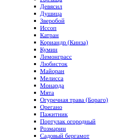
Девясил
Душица
Зверобой
Иссоп
Катран
Кориандр (Кинза)
Кумин
Лемонграсс
Любисток
Майоран
Мелисса
Монарда
Мята
Огуречная трава (Бораго)
Орегано
Пажитник
Портулак огородный
Розмарин
Садовый бергамот