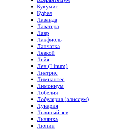
Кукумис
Куфея
Лаванда
Лаватера
Лавр
Лакфиоль
Лапчатка
Левкой
Лейя
Лен (Linum)
Лиатрис
Лимнантес
Лимониум
Лобелия
Лобулярия (алиссум)
Лунария
Львиный зев
Льнянка
Люпин