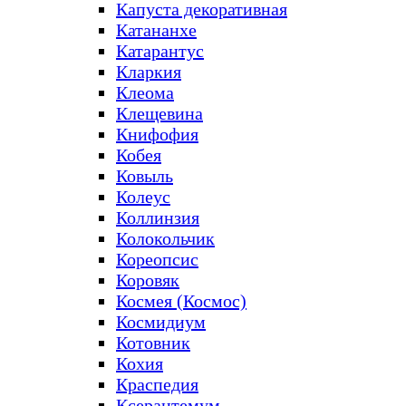
Капуста декоративная
Катананхе
Катарантус
Кларкия
Клеома
Клещевина
Книфофия
Кобея
Ковыль
Колеус
Коллинзия
Колокольчик
Кореопсис
Коровяк
Космея (Космос)
Космидиум
Котовник
Кохия
Краспедия
Ксерантемум