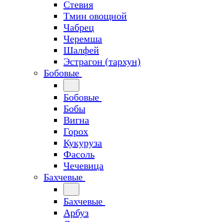
Стевия
Тмин овощной
Чабрец
Черемша
Шалфей
Эстрагон (тархун)
Бобовые
Бобовые
Бобы
Вигна
Горох
Кукуруза
Фасоль
Чечевица
Бахчевые
Бахчевые
Арбуз