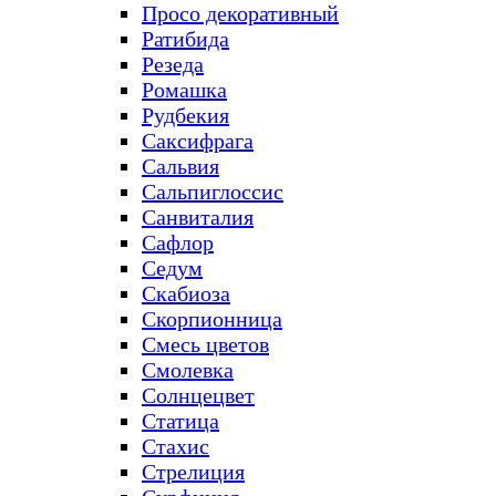
Просо декоративный
Ратибида
Резеда
Ромашка
Рудбекия
Саксифрага
Сальвия
Сальпиглоссис
Санвиталия
Сафлор
Седум
Скабиоза
Скорпионница
Смесь цветов
Смолевка
Солнцецвет
Статица
Стахис
Стрелиция