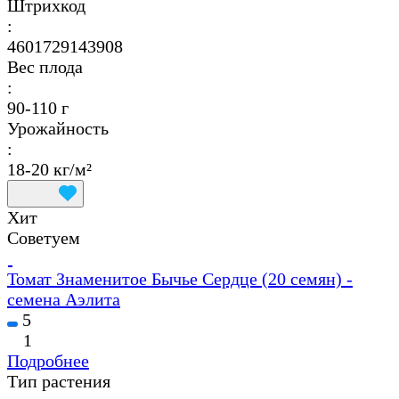
Штрихкод
:
4601729143908
Вес плода
:
90-110 г
Урожайность
:
18-20 кг/м²
Хит
Советуем
Томат Знаменитое Бычье Сердце (20 семян) -
семена Аэлита
5
1
Подробнее
Тип растения