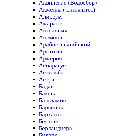
Аквилегия (Водосбор)
Акмелла (Спилантес)
Алиссум
Амарант
Ангелония
Анемона
Арабис альпийский
Арктотис
Армерия
Аспарагус
Астильба
Астра
Бадан
Бакопа
Бальзамин
Барвинок
Бархатцы
Бегония
Берландиера
Биденс