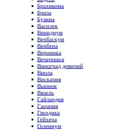
Брахикома
Бриза
Бузина
Василек
Венидиум
Вербаскум
Вербена
Вероника
Вечерница
Виноград девичий
Виола
Вискария
Вьюнок
Вязель
Гайлардия
Гацания
Гвоздика
Гейхера
Гелениум