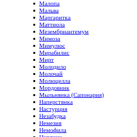
Малопа
Мальва
Маргаритка
Маттиола
Мезембриантемум
Мимоза
Мимулюс
Мирабилис
Мирт
Молодило
Молочай
Молюцелла
Мордовник
Мыльнянка (Сапонария)
Наперстянка
Настурция
Незабудка
Немезия
Немофила