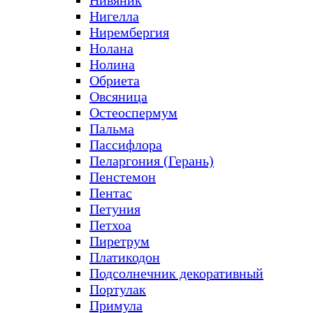
Нивяник
Нигелла
Нирембергия
Нолана
Нолина
Обриета
Овсяница
Остеоспермум
Пальма
Пассифлора
Пеларгония (Герань)
Пенстемон
Пентас
Петуния
Петхоа
Пиретрум
Платикодон
Подсолнечник декоративный
Портулак
Примула