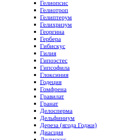
Гелиопсис
Гелиотроп
Гелиптерум
Гелихризум
Георгина
Гербера
Гибискус
Гилия
Гипоэстес
Гипсофила
Глоксиния
Годеция
Гомфрена
Гравилат
Гранат
Делосперма
Дельфиниум
Дереза (ягода Годжи)
Диасция
Дидискус