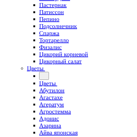
Пастернак
Патиссон
Пепино
Подсолнечник
Спаржа
Тортарелло
Физалис
Цикорий корневой
Цикорный салат
Цветы
Цветы
Абутилон
Агастахе
Агератум
Агростемма
Адонис
Азарина
Айва японская