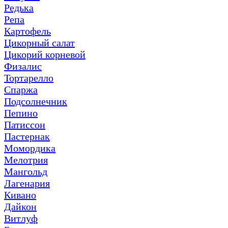
Редька
Репа
Картофель
Цикорный салат
Цикорий корневой
Физалис
Тортарелло
Спаржа
Подсолнечник
Пепино
Патиссон
Пастернак
Момордика
Мелотрия
Мангольд
Лагенария
Кивано
Дайкон
Витлуф