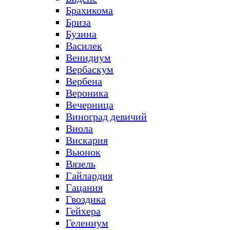
Брахикома
Бриза
Бузина
Василек
Венидиум
Вербаскум
Вербена
Вероника
Вечерница
Виноград девичий
Виола
Вискария
Вьюнок
Вязель
Гайлардия
Гацания
Гвоздика
Гейхера
Гелениум