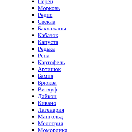
Перец
Морковь
Редис
Свекла
Баклажаны
Кабачок
Капуста
Редька
Репа
Картофель
Артишок
Бамия
Брюква
Витлуф
Дайкон
Кивано
Лагенария
Мангольд
Мелотрия
Момордика