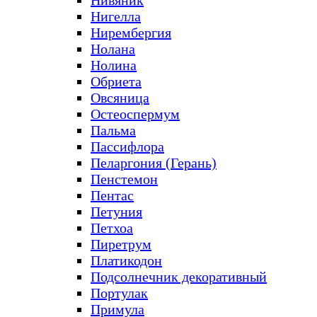
Нивяник
Нигелла
Нирембергия
Нолана
Нолина
Обриета
Овсяница
Остеоспермум
Пальма
Пассифлора
Пеларгония (Герань)
Пенстемон
Пентас
Петуния
Петхоа
Пиретрум
Платикодон
Подсолнечник декоративный
Портулак
Примула