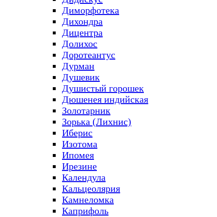
Диморфотека
Дихондра
Дицентра
Долихос
Доротеантус
Дурман
Душевик
Душистый горошек
Дюшенея индийская
Золотарник
Зорька (Лихнис)
Иберис
Изотома
Ипомея
Ирезине
Календула
Кальцеолярия
Камнеломка
Каприфоль