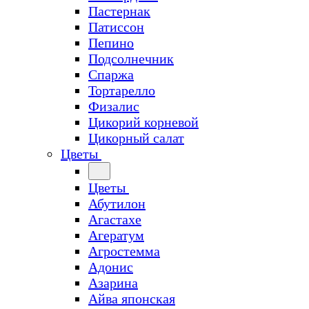
Пастернак
Патиссон
Пепино
Подсолнечник
Спаржа
Тортарелло
Физалис
Цикорий корневой
Цикорный салат
Цветы
Цветы
Абутилон
Агастахе
Агератум
Агростемма
Адонис
Азарина
Айва японская