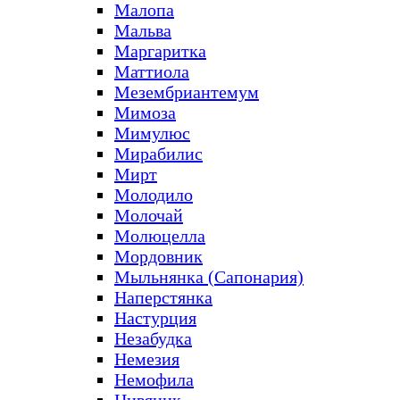
Малопа
Мальва
Маргаритка
Маттиола
Мезембриантемум
Мимоза
Мимулюс
Мирабилис
Мирт
Молодило
Молочай
Молюцелла
Мордовник
Мыльнянка (Сапонария)
Наперстянка
Настурция
Незабудка
Немезия
Немофила