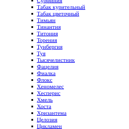
Сурфиния
Табак курительный
Табак цветочный
Тимьян
Тинантия
Титония
Торения
Тунбергия
Туя
Тысячелистник
Фацелия
Фиалка
Флокс
Хеномелес
Хесперис
Хмель
Хоста
Хризантема
Целозия
Цикламен