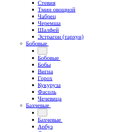
Стевия
Тмин овощной
Чабрец
Черемша
Шалфей
Эстрагон (тархун)
Бобовые
Бобовые
Бобы
Вигна
Горох
Кукуруза
Фасоль
Чечевица
Бахчевые
Бахчевые
Арбуз