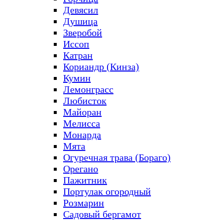
Девясил
Душица
Зверобой
Иссоп
Катран
Кориандр (Кинза)
Кумин
Лемонграсс
Любисток
Майоран
Мелисса
Монарда
Мята
Огуречная трава (Бораго)
Орегано
Пажитник
Портулак огородный
Розмарин
Садовый бергамот