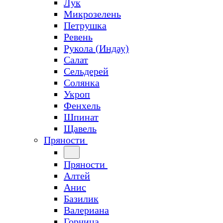
Лук
Микрозелень
Петрушка
Ревень
Рукола (Индау)
Салат
Сельдерей
Солянка
Укроп
Фенхель
Шпинат
Щавель
Пряности
Пряности
Алтей
Анис
Базилик
Валериана
Горчица