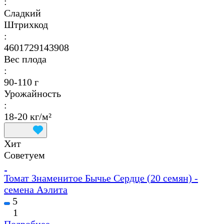
:
Сладкий
Штрихкод
:
4601729143908
Вес плода
:
90-110 г
Урожайность
:
18-20 кг/м²
Хит
Советуем
Томат Знаменитое Бычье Сердце (20 семян) -
семена Аэлита
5
1