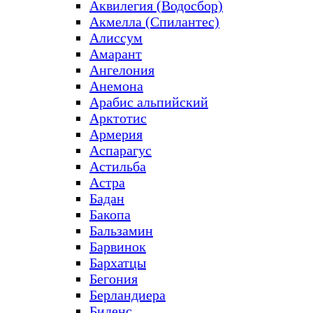
Аквилегия (Водосбор)
Акмелла (Спилантес)
Алиссум
Амарант
Ангелония
Анемона
Арабис альпийский
Арктотис
Армерия
Аспарагус
Астильба
Астра
Бадан
Бакопа
Бальзамин
Барвинок
Бархатцы
Бегония
Берландиера
Биденс