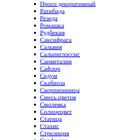
Просо декоративный
Ратибида
Резеда
Ромашка
Рудбекия
Саксифрага
Сальвия
Сальпиглоссис
Санвиталия
Сафлор
Седум
Скабиоза
Скорпионница
Смесь цветов
Смолевка
Солнцецвет
Статица
Стахис
Стрелиция