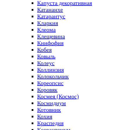
Капуста декоративная
Катананхе
Катарантус
Кларкия
Клеома
Клещевина
Книфофия
Кобея
Ковыль
Колеус
Коллинзия
Колокольчик
Кореопсис
Коровяк
Космея (Космос)
Космидиум
Котовник
Кохия
Краспедия
Ксерантемум