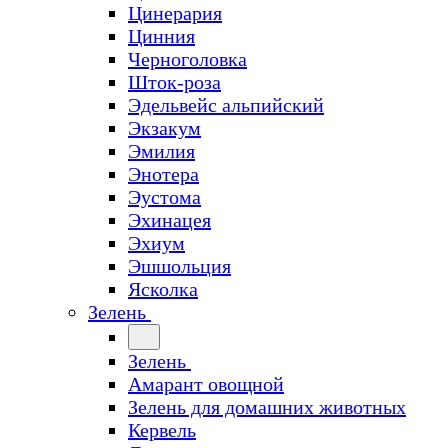
Цинерария
Цинния
Черноголовка
Шток-роза
Эдельвейс альпийский
Экзакум
Эмилия
Энотера
Эустома
Эхинацея
Эхиум
Эшшольция
Ясколка
Зелень
Зелень
Амарант овощной
Зелень для домашних животных
Кервель