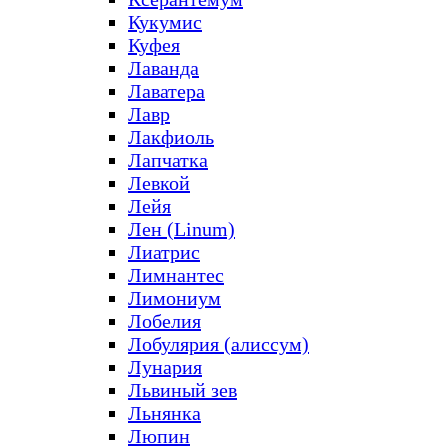
Кукумис
Куфея
Лаванда
Лаватера
Лавр
Лакфиоль
Лапчатка
Левкой
Лейя
Лен (Linum)
Лиатрис
Лимнантес
Лимониум
Лобелия
Лобулярия (алиссум)
Лунария
Львиный зев
Льнянка
Люпин