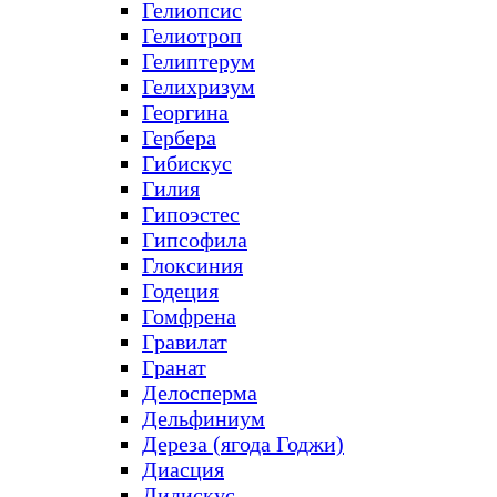
Гелиопсис
Гелиотроп
Гелиптерум
Гелихризум
Георгина
Гербера
Гибискус
Гилия
Гипоэстес
Гипсофила
Глоксиния
Годеция
Гомфрена
Гравилат
Гранат
Делосперма
Дельфиниум
Дереза (ягода Годжи)
Диасция
Дидискус